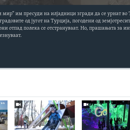
 мир“ им пресуди на илјадници згради да се урнат во 
градовите од југот на Турција, погодени од земјотресит
ни отпад полека се отстрануваат. Но, прашањата за ин
езнуваат.