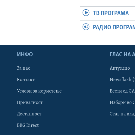
ТВ ПРОГРАМА
РАДИО ПРОГРА
ИНФО
ГЛАС НА
За нас
Актуелно
Контакт
Newsflash (
Learning English
Услови за користење
Вести од СА
Приватност
Избори во 
НАКУСО...
Достапност
Став на вла
BBG Direct
Јазици