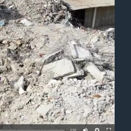
able
2:52