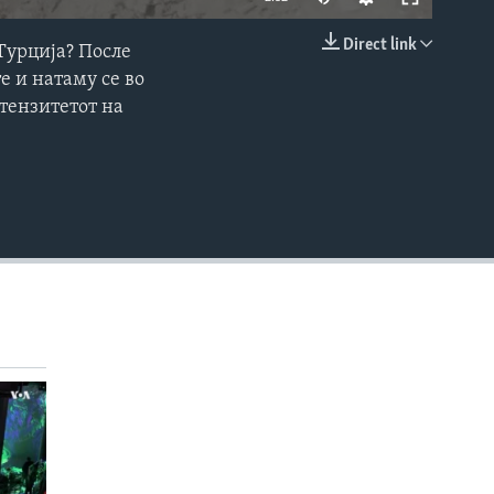
Direct link
Турција? После
EMBED
е и натаму се во
тензитетот на