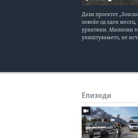
Дали проектот „Зонски
повеќе од еден месец, 
урнатини. Милиони то
уништувањето, не исч
Епизоди