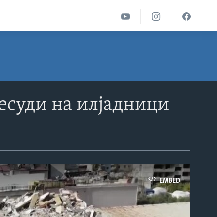
есуди на илјадници
EMBED