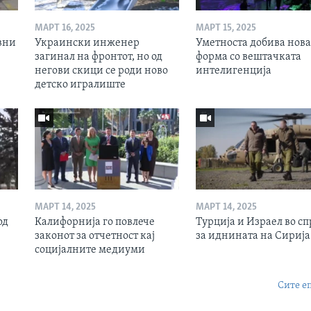
МАРТ 16, 2025
МАРТ 15, 2025
вни
Украински инженер
Уметноста добива нова
загинал на фронтот, но од
форма со вештачката
негови скици се роди ново
интелигенција
детско игралиште
МАРТ 14, 2025
МАРТ 14, 2025
од
Калифорнија го повлече
Турција и Израел во сп
законот за отчетност кај
за иднината на Сирија
социјалните медиуми
Сите е