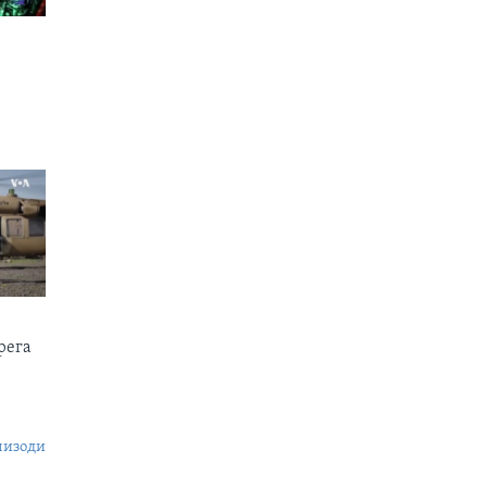
рега
пизоди