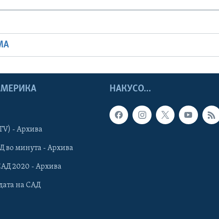
МА
 АМЕРИКА
НАКУСО...
TV) - Архива
Д во минута - Архива
САД 2020 - Архива
дата на САД