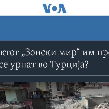
ктот „Зонски мир“ им пр
се урнат во Турција?