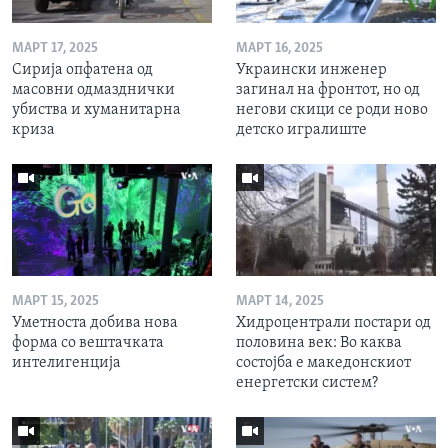
МАРТ 17, 2025
МАРТ 16, 2025
Сирија опфатена од
Украински инженер
масовни одмазднички
загинал на фронтот, но од
убиства и хуманитарна
негови скици се роди ново
криза
детско игралиште
МАРТ 15, 2025
МАРТ 14, 2025
Уметноста добива нова
Хидроцентрали постари од
форма со вештачката
половина век: Во каква
интелигенција
состојба е македонскиот
енергетски систем?