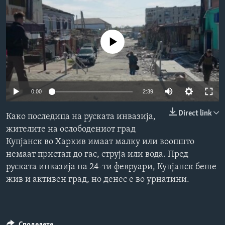
ИНТЕРВЈУА
Јазици
No media source currently available
0:00
2:39
Direct link
Како последица на руската инвазија,
жителите на ослободениот град
Купјанск во Харкив имаат малку или воопшто
немаат пристап до гас, струја или вода. Пред
руската инвазија на 24-ти февруари, Купјанск беше
жив и активен град, но денес е во урнатини.