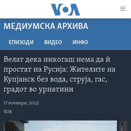
Линкови
за
пристапност
МЕДИУМСКА АРХИВА
ДОМА
Премини
на
РУБРИКИ
ЕПИЗОДИ
ВИДЕО
ИНФО
главната
ФОТОГАЛЕРИИ
САД
содржина
Велат дека никогаш нема да ѝ
Премини
ДОКУМЕНТАРЦИ
МАКЕДОНИЈА
простат на Русија: Жителите на
до
АРХИВИРАНА ПРОГРАМА
СВЕТ
страната
Купјанск без вода, струја, гас,
ЗА НАС
за
ЕКОНОМИЈА
NEWSFLASH - АРХИВА
градот во урнатини
навигација
ПОЛИТИКА
ВЕСТИ ОД САД ВО МИНУТА - АРХИВА
Пребарувај
Learning English
17 ноември, 2022
ЗДРАВЈЕ
ИЗБОРИ ВО САД 2020 - АРХИВА
VOA
НАКУСО...
НАУКА
УМЕТНОСТ И ЗАБАВА