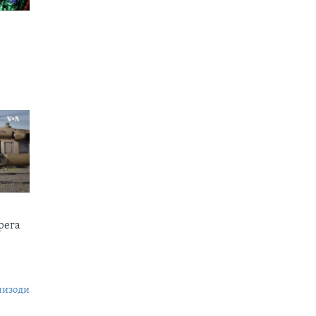
рега
пизоди