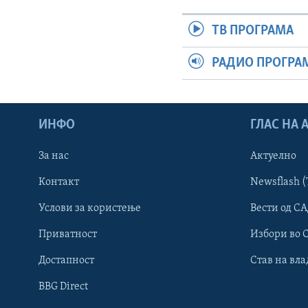
ТВ ПРОГРАМА
РАДИО ПРОГРА
ИНФО
ГЛАС НА
За нас
Актуелно
Контакт
Newsflash (
Learning English
Услови за користење
Вести од СА
Приватност
Избори во 
НАКУСО...
Достапност
Став на вла
BBG Direct
Јазици