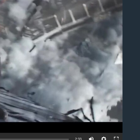
able
2:33