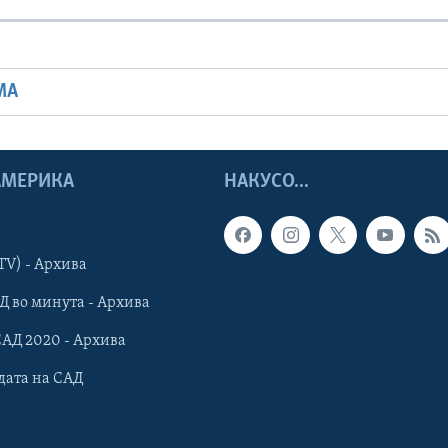
МА
 АМЕРИКА
НАКУСО...
TV) - Архива
Д во минута - Архива
САД 2020 - Архива
дата на САД