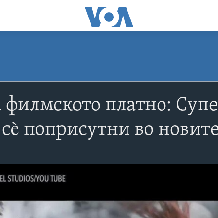
 филмското платно: Суп
 сè поприсутни во нови