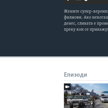
Жените супер-хероини
филмови. Ако некогаш
денес, сликата е пром
преку кои се прикажу
Епизоди