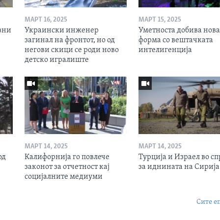
МАРТ 16, 2025
МАРТ 15, 2025
вни
Украински инженер
Уметноста добива нова
загинал на фронтот, но од
форма со вештачката
негови скици се роди ново
интелигенција
детско игралиште
МАРТ 14, 2025
МАРТ 14, 2025
од
Калифорнија го повлече
Турција и Израел во сп
законот за отчетност кај
за иднината на Сирија
социјалните медиуми
Сите е