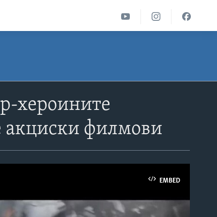
ер-хероините
те акциски филмови
EMBED