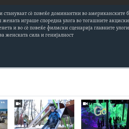
 стануваат сè повеќе доминантни во американските 
 жената играше споредна улога во тогашните акциск
енета и во сè повеќе филмски сценарија главните улоги
ва женската сила и генијалност