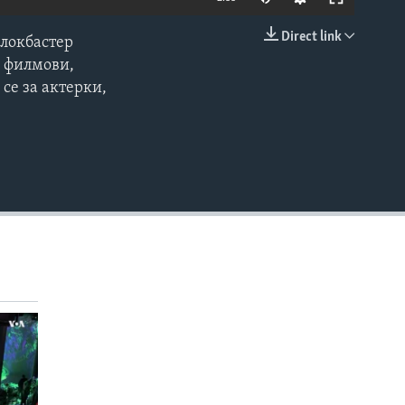
Direct link
блокбастер
EMBED
и филмови,
 се за актерки,