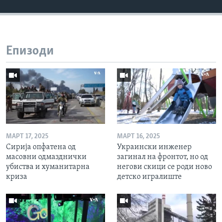
Епизоди
МАРТ 17, 2025
МАРТ 16, 2025
Сирија опфатена од
Украински инженер
масовни одмазднички
загинал на фронтот, но од
убиства и хуманитарна
негови скици се роди ново
криза
детско игралиште