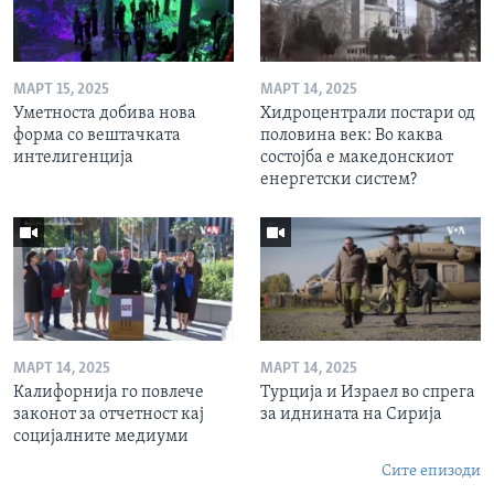
МАРТ 15, 2025
МАРТ 14, 2025
Уметноста добива нова
Хидроцентрали постари од
форма со вештачката
половина век: Во каква
интелигенција
состојба е македонскиот
енергетски систем?
МАРТ 14, 2025
МАРТ 14, 2025
Калифорнија го повлече
Турција и Израел во спрега
законот за отчетност кај
за иднината на Сирија
социјалните медиуми
Сите епизоди