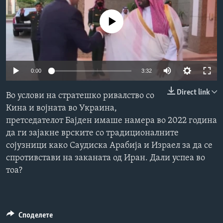
ИНТЕРВЈУА
Јазици
No media source currently available
0:00
3:32
Direct link
Во услови на стратешко ривалство со
Кина и војната во Украина,
претседателот Бајден имаше намера во 2022 година
да ги зајакне врските со традиционалните
сојузници како Саудиска Арабија и Израел за да се
спротивстави на заканата од Иран. Дали успеа во
тоа?
Споделете