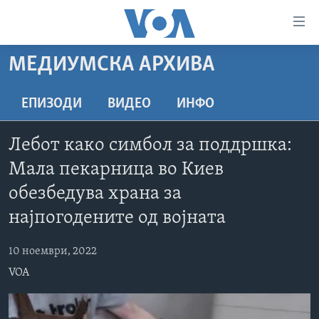
Линкови
за
пристапност
МЕДИУМСКА АРХИВА
ДОМА
Премини
на
РУБРИКИ
ЕПИЗОДИ
ВИДЕО
ИНФО
главната
ФОТОГАЛЕРИИ
САД
содржина
Лебот како симбол за поддршка:
Премини
ДОКУМЕНТАРЦИ
МАКЕДОНИЈА
Мала пекарница во Киев
до
АРХИВИРАНА ПРОГРАМА
СВЕТ
страната
обезбедува храна за
ЗА НАС
за
ЕКОНОМИЈА
NEWSFLASH - АРХИВА
најпогодените од војната
навигација
ПОЛИТИКА
ВЕСТИ ОД САД ВО МИНУТА - АРХИВА
Пребарувај
Learning English
10 ноември, 2022
ЗДРАВЈЕ
ИЗБОРИ ВО САД 2020 - АРХИВА
VOA
НАКУСО...
НАУКА
УМЕТНОСТ И ЗАБАВА