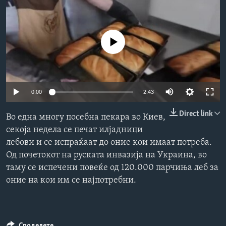
ИНТЕРВЈУА
Јазици
No media source currently available
0:00
2:43
Direct link
Во една многу посебна пекара во Киев,
секоја недела се печат илјадници
лебови и се испраќаат до оние кои имаат потреба.
Од почетокот на руската инвазија на Украина, во
таму се испечени повеќе од 120.000 парчиња леб за
оние на кои им се најпотребни.