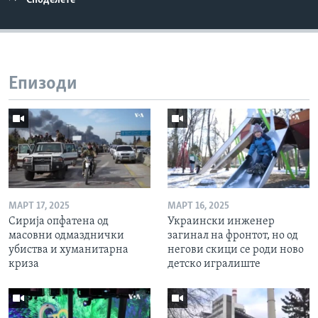
Споделете
Епизоди
МАРТ 17, 2025
МАРТ 16, 2025
Сирија опфатена од
Украински инженер
масовни одмазднички
загинал на фронтот, но од
убиства и хуманитарна
негови скици се роди ново
криза
детско игралиште