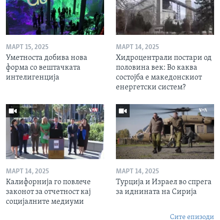
МАРТ 15, 2025
МАРТ 14, 2025
Уметноста добива нова
Хидроцентрали постари од
форма со вештачката
половина век: Во каква
интелигенција
состојба е македонскиот
енергетски систем?
МАРТ 14, 2025
МАРТ 14, 2025
Калифорнија го повлече
Турција и Израел во спрега
законот за отчетност кај
за иднината на Сирија
социјалните медиуми
Сите епизоди