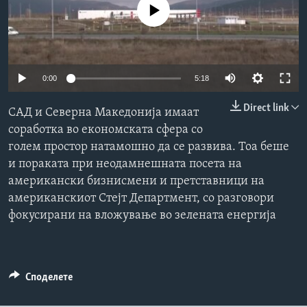
No media source currently available
ИНТЕРВЈУА
Јазици
0:00
5:18
Direct link
САД и Северна Македонија имаат
соработка во економската сфера со
голем простор натамошно да се развива. Тоа беше
и пораката при неодамнешната посета на
американски бизнисмени и претставници на
американскиот Стејт Департмент, со разговори
фокусирани на вложување во зелената енергија
Споделете