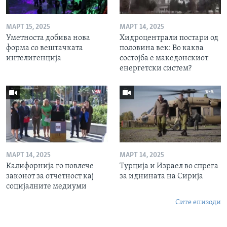
МАРТ 15, 2025
МАРТ 14, 2025
Уметноста добива нова
Хидроцентрали постари од
форма со вештачката
половина век: Во каква
интелигенција
состојба е македонскиот
енергетски систем?
МАРТ 14, 2025
МАРТ 14, 2025
Калифорнија го повлече
Турција и Израел во спрега
законот за отчетност кај
за иднината на Сирија
социјалните медиуми
Сите епизоди