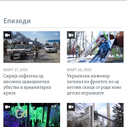
Епизоди
МАРТ 17, 2025
МАРТ 16, 2025
Сирија опфатена од
Украински инженер
масовни одмазднички
загинал на фронтот, но од
убиства и хуманитарна
негови скици се роди ново
криза
детско игралиште