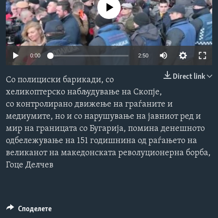
No media source currently available
ИНТЕРВЈУА
Јазици
0:00
2:50
Direct link
Со полициски барикади, со
хеликоптерско набљудување на Скопје,
со контролирано движење на граѓаните и
медиумите, но и со нарушување на јавниот ред и
мир на границата со Бугарија, помина денешното
одбележување на 151 годишнина од раѓањето на
великанот на македонската револуционерна борба,
Гоце Делчев
Споделете