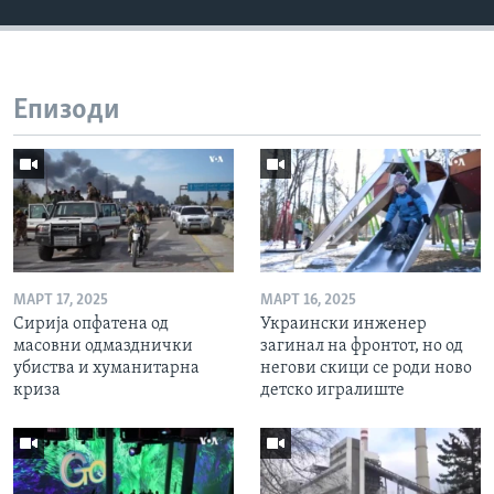
Епизоди
МАРТ 17, 2025
МАРТ 16, 2025
Сирија опфатена од
Украински инженер
масовни одмазднички
загинал на фронтот, но од
убиства и хуманитарна
негови скици се роди ново
криза
детско игралиште