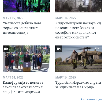
МАРТ 15, 2025
МАРТ 14, 2025
Уметноста добива нова
Хидроцентрали постари од
форма со вештачката
половина век: Во каква
интелигенција
состојба е македонскиот
енергетски систем?
МАРТ 14, 2025
МАРТ 14, 2025
Калифорнија го повлече
Турција и Израел во спрега
законот за отчетност кај
за иднината на Сирија
социјалните медиуми
Сите епизоди