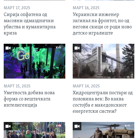
МАРТ 17, 2025
МАРТ 16, 2025
Сирија опфатена од
Украински инженер
масовни одмазднички
загинал на фронтот, но од
убиства и хуманитарна
негови скици се роди ново
криза
детско игралиште
МАРТ 15, 2025
МАРТ 14, 2025
Уметноста добива нова
Хидроцентрали постари од
форма со вештачката
половина век: Во каква
интелигенција
состојба е македонскиот
енергетски систем?