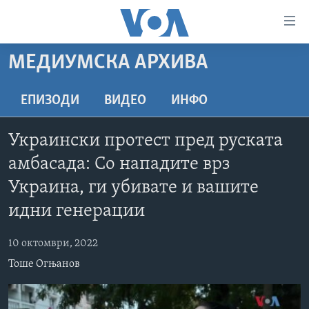
Линкови
за
пристапност
МЕДИУМСКА АРХИВА
ДОМА
Премини
на
РУБРИКИ
ЕПИЗОДИ
ВИДЕО
ИНФО
главната
ФОТОГАЛЕРИИ
САД
содржина
Украински протест пред руската
Премини
ДОКУМЕНТАРЦИ
МАКЕДОНИЈА
амбасада: Со нападите врз
до
АРХИВИРАНА ПРОГРАМА
СВЕТ
страната
Украина, ги убивате и вашите
ЗА НАС
за
ЕКОНОМИЈА
NEWSFLASH - АРХИВА
идни генерации
навигација
ПОЛИТИКА
ВЕСТИ ОД САД ВО МИНУТА - АРХИВА
Пребарувај
Learning English
10 октомври, 2022
ЗДРАВЈЕ
ИЗБОРИ ВО САД 2020 - АРХИВА
Тоше Огњанов
НАКУСО...
НАУКА
УМЕТНОСТ И ЗАБАВА