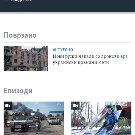
Споделете
Поврзано
АКТУЕЛНО
Нови руски напади со дронови врз
украински цивилни мети
Епизоди