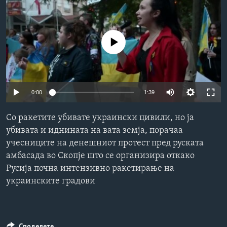
ИНТЕРВЈУА
Јазици
No media source currently available
0:00
1:39
Со ракетите убивате украински цивили, но ја
убивата и иднината на вата земја, порачаа
учесниците на денешниот протест пред руската
амбасада во Скопје што се организира откако
Русија почна интензивно ракетирање на
украинските градови