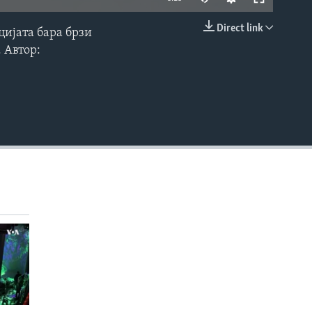
Direct link
цијата бара брзи
EMBED
 Автор: