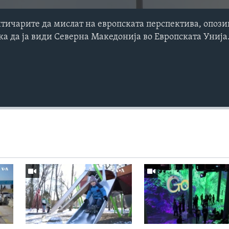
тичарите да мислат на европската перспектива, опози
а да ја види Северна Македонија во Европската Унија.