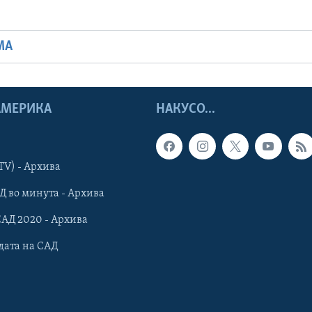
МА
 АМЕРИКА
НАКУСО...
TV) - Архива
Д во минута - Архива
САД 2020 - Архива
дата на САД