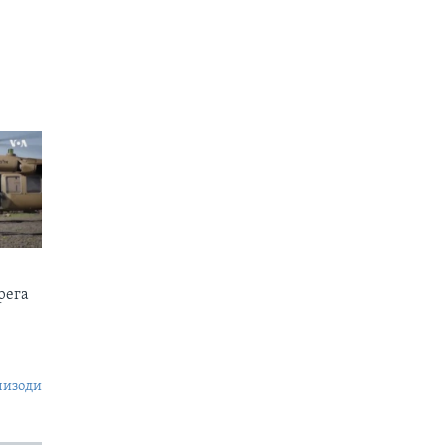
рега
пизоди