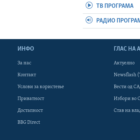
ТВ ПРОГРАМА
РАДИО ПРОГРА
ИНФО
ГЛАС НА
За нас
Актуелно
Контакт
Newsflash (
Learning English
Услови за користење
Вести од СА
Приватност
Избори во 
НАКУСО...
Достапност
Став на вла
BBG Direct
Јазици