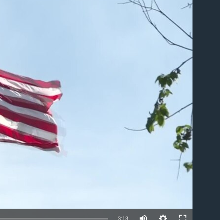
able
3:13