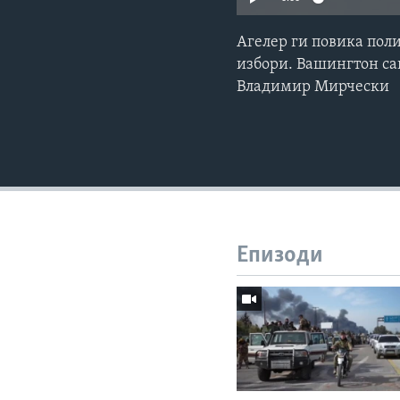
Агелер ги повика поли
избори. Вашингтон сак
Владимир Мирчески
Епизоди