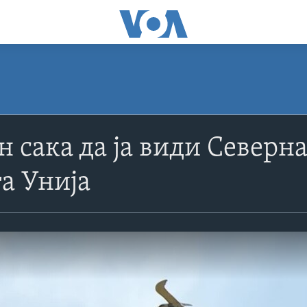
 сака да ја види Северн
а Унија