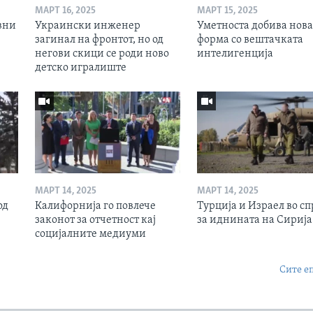
МАРТ 16, 2025
МАРТ 15, 2025
вни
Украински инженер
Уметноста добива нова
загинал на фронтот, но од
форма со вештачката
негови скици се роди ново
интелигенција
детско игралиште
МАРТ 14, 2025
МАРТ 14, 2025
од
Калифорнија го повлече
Турција и Израел во сп
законот за отчетност кај
за иднината на Сирија
социјалните медиуми
Сите е