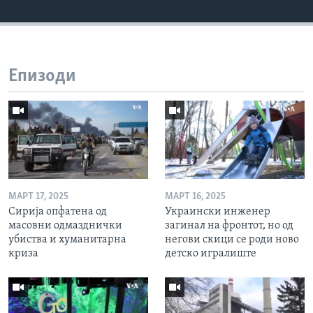
Епизоди
МАРТ 17, 2025
МАРТ 16, 2025
Сирија опфатена од
Украински инженер
масовни одмазднички
загинал на фронтот, но од
убиства и хуманитарна
негови скици се роди ново
криза
детско игралиште