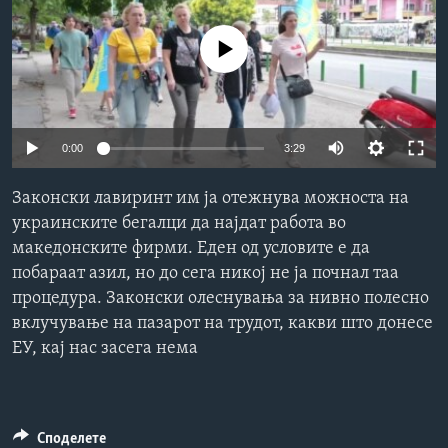
ИНТЕРВЈУА
Јазици
No media source currently available
0:00
3:29
Законски лавиринт им ја отежнува можноста на
украинските бегалци да најдат работа во
македонските фирми. Еден од условите е да
побараат азил, но до сега никој не ја почнал таа
процедура. Законски олеснувања за нивно полесно
вклучување на пазарот на трудот, какви што донесе
ЕУ, кај нас засега нема
Споделете