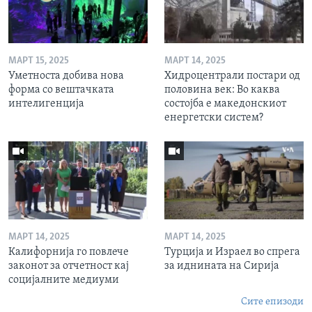
МАРТ 15, 2025
МАРТ 14, 2025
Уметноста добива нова
Хидроцентрали постари од
форма со вештачката
половина век: Во каква
интелигенција
состојба е македонскиот
енергетски систем?
МАРТ 14, 2025
МАРТ 14, 2025
Калифорнија го повлече
Турција и Израел во спрега
законот за отчетност кај
за иднината на Сирија
социјалните медиуми
Сите епизоди