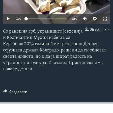
ИНТЕРВЈУА
Јазици
Auto
0:00
2:50
240p
Direct link
Со ранец на грб, украинците Јевхенија
360p
и Костијантин Мухин избегаа од
Керсон во 2022 година. Тие тргнаа кон Денвер,
480p
Auto
240p
360p
480p
сојузната држава Колорадо, решени да ги обноват
720p
своите животи, но и да ја шират радоста на
720p
1080p
1080p
украинската култура. Свитлана Пристинска има
повеќе детали.
Споделете