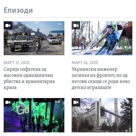
Епизоди
МАРТ 17, 2025
МАРТ 16, 2025
Сирија опфатена од
Украински инженер
масовни одмазднички
загинал на фронтот, но од
убиства и хуманитарна
негови скици се роди ново
криза
детско игралиште