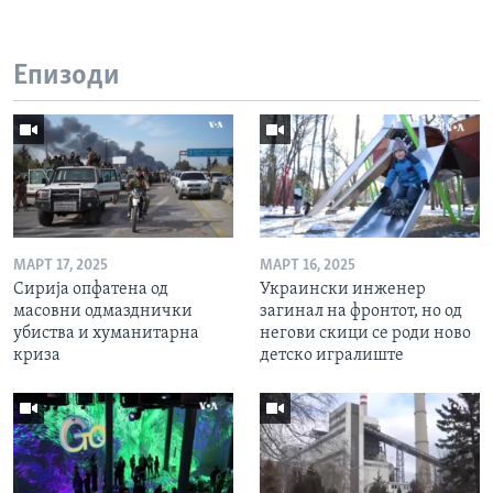
Епизоди
МАРТ 17, 2025
МАРТ 16, 2025
Сирија опфатена од
Украински инженер
масовни одмазднички
загинал на фронтот, но од
убиства и хуманитарна
негови скици се роди ново
криза
детско игралиште