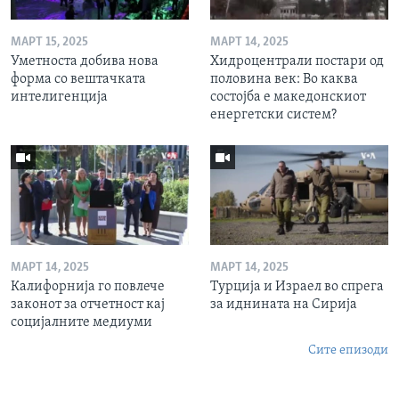
МАРТ 15, 2025
МАРТ 14, 2025
Уметноста добива нова
Хидроцентрали постари од
форма со вештачката
половина век: Во каква
интелигенција
состојба е македонскиот
енергетски систем?
МАРТ 14, 2025
МАРТ 14, 2025
Калифорнија го повлече
Турција и Израел во спрега
законот за отчетност кај
за иднината на Сирија
социјалните медиуми
Сите епизоди