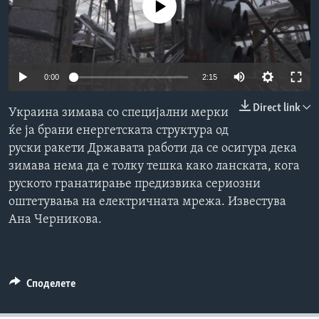
No media source currently available
ИНТЕРВЈУА
Јазици
0:00
2:15
Direct link
Украина зимава со специјални мерки
ќе ја брани енергетската структура од
руски ракети Државата работи да се осигура дека
зимава нема да е толку тешка како ланската, кога
руското гранатирање предизвика сериозни
оштетувања на електричната мрежа. Известува
Ана Черникова.
Споделете