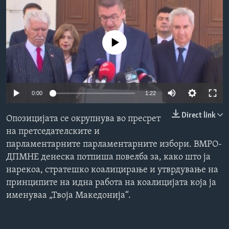
ИНТЕРВЈУА
Јазици
No media source currently available
0:00
1:22
Direct link
Опозицијата се окрупнува во пресрет
на претседателските и
парламентарните парламентарните избори. ВМРО-
ДПМНЕ денеска потпиша повелба за, како што ја
нарекоа, стратешко коалицирање и утврдување на
принципите на идна работа на коалицијата која ја
именуваа „Твоја Македонија“.