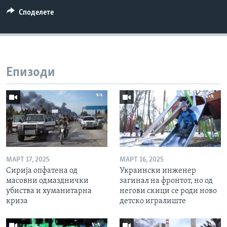
Споделете
Епизоди
МАРТ 17, 2025
МАРТ 16, 2025
Сирија опфатена од
Украински инженер
масовни одмазднички
загинал на фронтот, но од
убиства и хуманитарна
негови скици се роди ново
криза
детско игралиште