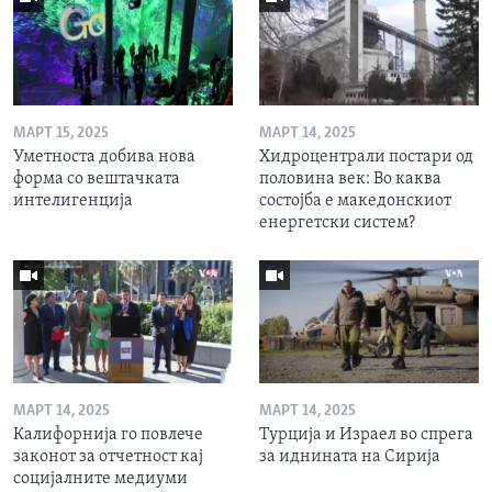
МАРТ 15, 2025
МАРТ 14, 2025
Уметноста добива нова
Хидроцентрали постари од
форма со вештачката
половина век: Во каква
интелигенција
состојба е македонскиот
енергетски систем?
МАРТ 14, 2025
МАРТ 14, 2025
Калифорнија го повлече
Турција и Израел во спрега
законот за отчетност кај
за иднината на Сирија
социјалните медиуми