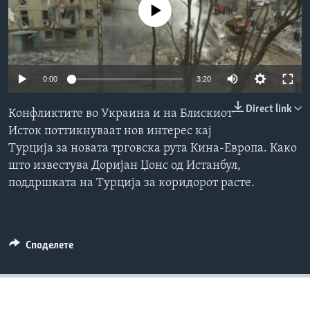
No media source currently available
ИНТЕРВЈУА
Јазици
0:00
3:20
Direct link
Конфликтите во Украина и на Блискиот
Исток поттикнуваат нов интерес кај
Турција за новата трговска рута Кина-Европа. Како
што известува Доријан Џонс од Истанбул,
поддршката на Турција за коридорот расте.
Споделете