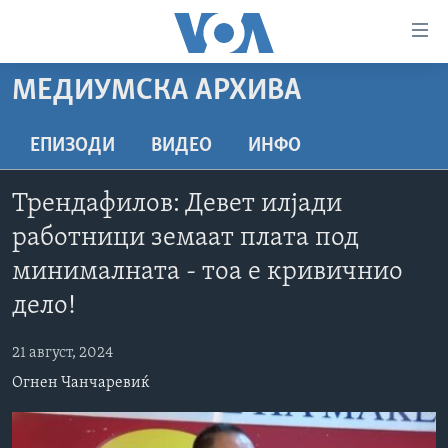
Линкови
за
пристапност
МЕДИУМСКА АРХИВА
ДОМА
Премини
на
РУБРИКИ
ЕПИЗОДИ
ВИДЕО
ИНФО
главната
ФОТОГАЛЕРИИ
САД
содржина
Трендафилов: Девет илјади
Премини
ДОКУМЕНТАРЦИ
МАКЕДОНИЈА
работници земаат плата под
до
АРХИВИРАНА ПРОГРАМА
СВЕТ
страната
минималната - тоа е кривичнио
ЗА НАС
за
ЕКОНОМИЈА
NEWSFLASH - АРХИВА
дело!
навигација
ПОЛИТИКА
ВЕСТИ ОД САД ВО МИНУТА - АРХИВА
Пребарувај
Learning English
21 август, 2024
ЗДРАВЈЕ
ИЗБОРИ ВО САД 2020 - АРХИВА
Огнен Чанчаревиќ
НАКУСО...
НАУКА
УМЕТНОСТ И ЗАБАВА