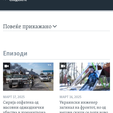
Споделете
Повеќе прикажано
Епизоди
МАРТ 17, 2025
МАРТ 16, 2025
Сирија опфатена од
Украински инженер
масовни одмазднички
загинал на фронтот, но од
убиства и хуманитарна
негови скици се роди ново