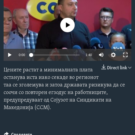
ИНТЕРВЈУА
Јазици
No media source currently available
0:00
1:40
Direct link
Цените растат а минималната плата
останува иста иако секаде во регионот
таа се зголемува и затоа државата ризикува да се
соочи со повторен егзодус на работниците,
предупредуваат од Сојузот на Синдикати на
Македонија (ССМ).