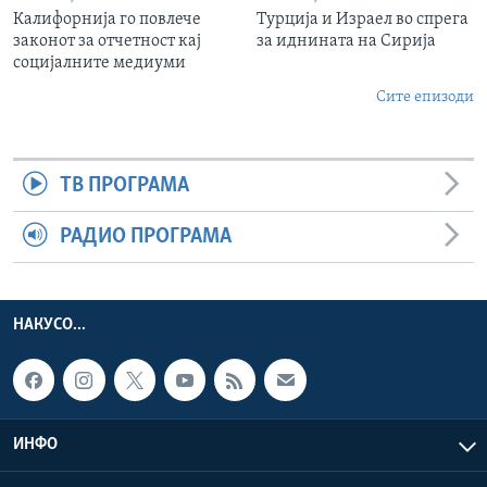
Калифорнија го повлече
Турција и Израел во спрега
законот за отчетност кај
за иднината на Сирија
социјалните медиуми
Сите епизоди
ТВ ПРОГРАМА
РАДИО ПРОГРАМА
НАКУСО...
ИНФО