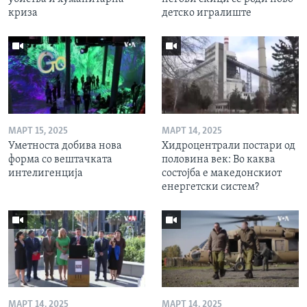
криза
детско игралиште
МАРТ 15, 2025
МАРТ 14, 2025
Уметноста добива нова
Хидроцентрали постари од
форма со вештачката
половина век: Во каква
интелигенција
состојба е македонскиот
енергетски систем?
МАРТ 14, 2025
МАРТ 14, 2025