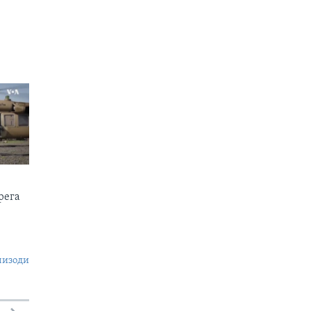
рега
пизоди