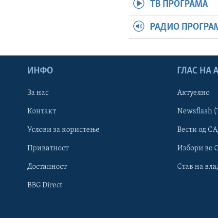
ТВ ПРОГРАМА
РАДИО ПРОГРА
ИНФО
ГЛАС НА
За нас
Актуелно
Контакт
Newsflash (
Learning English
Услови за користење
Вести од СА
Приватност
Избори во 
НАКУСО...
Достапност
Став на вла
BBG Direct
Јазици