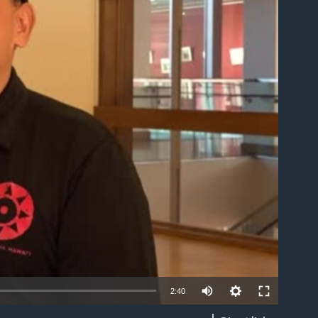
able
2:40