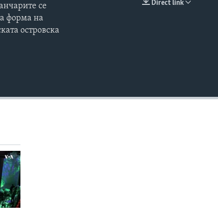
Direct link
танчарите се
EMBED
та форма на
ката островска