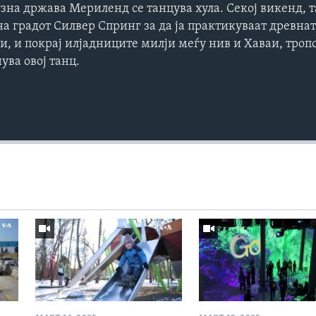
зна држава Мериленд се танцува хула. Секој викенд, 
на градот Силвер Спринг за да ја практикуваат древна
, и покрај илјадниците милји меѓу нив и Хаваи, тропс
ува овој танц.