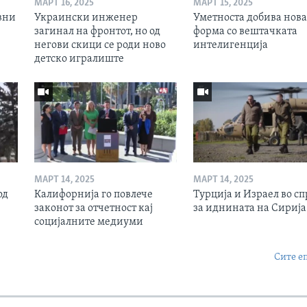
МАРТ 16, 2025
МАРТ 15, 2025
вни
Украински инженер
Уметноста добива нова
загинал на фронтот, но од
форма со вештачката
негови скици се роди ново
интелигенција
детско игралиште
МАРТ 14, 2025
МАРТ 14, 2025
од
Калифорнија го повлече
Турција и Израел во сп
законот за отчетност кај
за иднината на Сирија
социјалните медиуми
Сите е