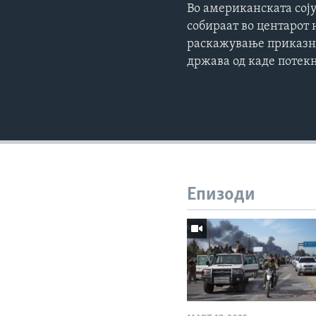
Во американската соју
собираат во центарот 
раскажување приказни
држава од каде потекн
Епизоди