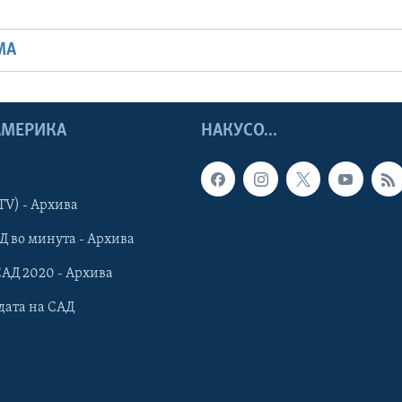
МА
 АМЕРИКА
НАКУСО...
TV) - Архива
Д во минута - Архива
САД 2020 - Архива
дата на САД