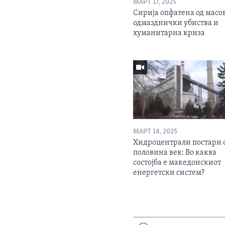
МАРТ 17, 2025
Сирија опфатена од масо
одмазднички убиства и
хуманитарна криза
МАРТ 14, 2025
Хидроцентрали постари 
половина век: Во каква
состојба е македонскиот
енергетски систем?