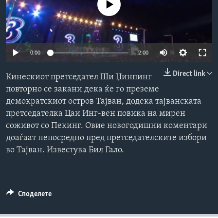
No media source currently available
ИНТЕРВЈУА
Јазици
0:00
2:00
Direct link
Кинескиот претседател Ши Џинпинг
повторно се закани дека ќе го преземе
демократскиот остров Тајван, додека тајванската
претседателка Цаи Инг-вен повика на мирен
соживот со Пекинг. Овие новогодишни коментари
доаѓаат непосредно пред претседателските избори
во Тајван. Известува Бил Гало.
Споделете