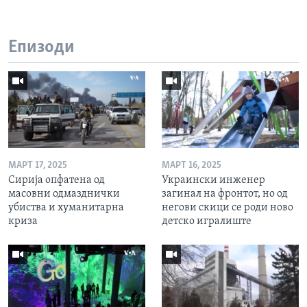
Епизоди
МАРТ 17, 2025
МАРТ 16, 2025
Сирија опфатена од
Украински инженер
масовни одмазднички
загинал на фронтот, но од
убиства и хуманитарна
негови скици се роди ново
криза
детско игралиште