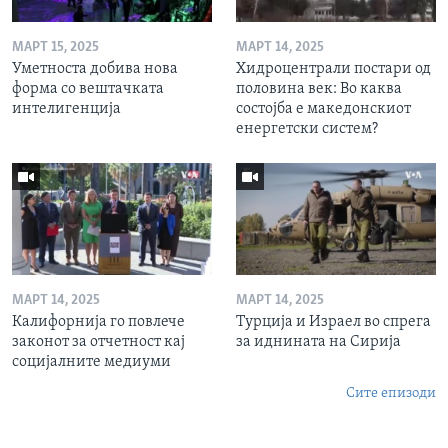
МАРТ 15, 2025
МАРТ 14, 2025
Уметноста добива нова
Хидроцентрали постари од
форма со вештачката
половина век: Во каква
интелигенција
состојба е македонскиот
енергетски систем?
МАРТ 14, 2025
МАРТ 14, 2025
Калифорнија го повлече
Турција и Израел во спрега
законот за отчетност кај
за иднината на Сирија
социјалните медиуми
Сите епизоди