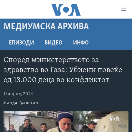
Линкови
за
пристапност
МЕДИУМСКА АРХИВА
ДОМА
Премини
на
РУБРИКИ
ЕПИЗОДИ
ВИДЕО
ИНФО
главната
ФОТОГАЛЕРИИ
САД
содржина
Според министерството за
Премини
ДОКУМЕНТАРЦИ
МАКЕДОНИЈА
здравство во Газа: Убиени повеќе
до
АРХИВИРАНА ПРОГРАМА
СВЕТ
страната
од 13.000 деца во конфликтот
ЗА НАС
за
ЕКОНОМИЈА
NEWSFLASH - АРХИВА
навигација
11 април, 2024
ПОЛИТИКА
ВЕСТИ ОД САД ВО МИНУТА - АРХИВА
Пребарувај
Learning English
Линда Градстин
ЗДРАВЈЕ
ИЗБОРИ ВО САД 2020 - АРХИВА
НАКУСО...
НАУКА
УМЕТНОСТ И ЗАБАВА