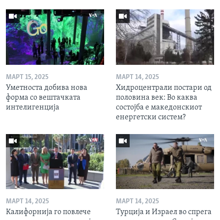
МАРТ 15, 2025
МАРТ 14, 2025
Уметноста добива нова
Хидроцентрали постари од
форма со вештачката
половина век: Во каква
интелигенција
состојба е македонскиот
енергетски систем?
МАРТ 14, 2025
МАРТ 14, 2025
Калифорнија го повлече
Турција и Израел во спрега