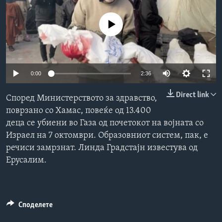
ИНТЕРВЈУА
Јазици
No media source currently available
0:00
2:36
Direct link
Според Министерството за здравство,
поврзано со Хамас, повеќе од 13.400
деца се убиени во Газа од почетокот на војната со
Израел на 7 октомври. Образовниот систем, пак, е
речиси замрзнат. Линда Градстајн известува од
Ерусалим.
Споделете