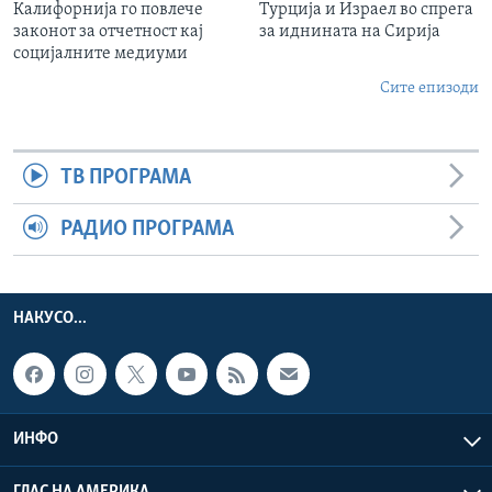
Калифорнија го повлече
Турција и Израел во спрега
законот за отчетност кај
за иднината на Сирија
социјалните медиуми
Сите епизоди
ТВ ПРОГРАМА
РАДИО ПРОГРАМА
НАКУСО...
ИНФО
ГЛАС НА АМЕРИКА