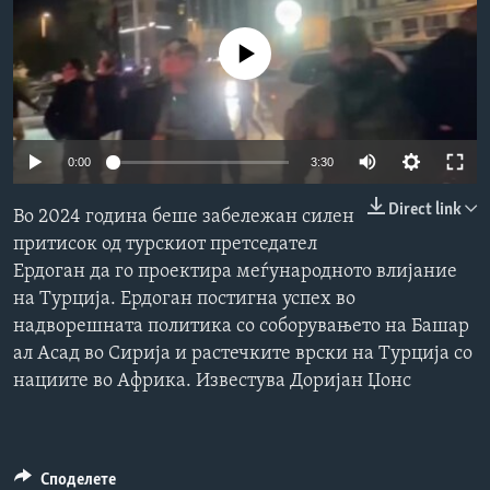
ИНТЕРВЈУА
Јазици
No media source currently available
0:00
3:30
Direct link
Во 2024 година беше забележан силен
притисок од турскиот претседател
Ердоган да го проектира меѓународното влијание
на Турција. Ердоган постигна успех во
надворешната политика со соборувањето на Башар
ал Асад во Сирија и растечките врски на Турција со
нациите во Африка. Известува Доријан Џонс
Споделете