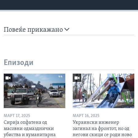
Повеќе прикажано
Епизоди
МАРТ 17, 2025
МАРТ 16, 2025
Сирија опфатена од
Украински инженер
масовни одмазднички
загинал на фронтот, но од
убиства и хуманитарна
негови скици се роди ново