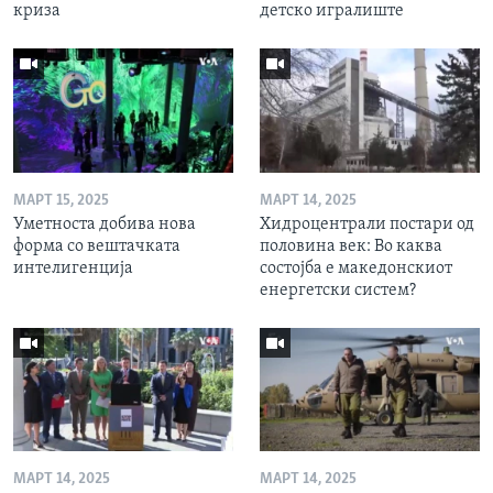
криза
детско игралиште
МАРТ 15, 2025
МАРТ 14, 2025
Уметноста добива нова
Хидроцентрали постари од
форма со вештачката
половина век: Во каква
интелигенција
состојба е македонскиот
енергетски систем?
МАРТ 14, 2025
МАРТ 14, 2025