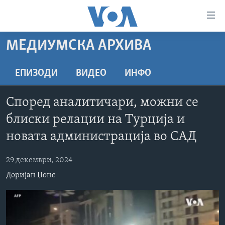
Линкови
за
пристапност
МЕДИУМСКА АРХИВА
ДОМА
Премини
на
РУБРИКИ
ЕПИЗОДИ
ВИДЕО
ИНФО
главната
ФОТОГАЛЕРИИ
САД
содржина
Според аналитичари, можни се
Премини
ДОКУМЕНТАРЦИ
МАКЕДОНИЈА
блиски релации на Турција и
до
АРХИВИРАНА ПРОГРАМА
СВЕТ
страната
новата администрација во САД
ЗА НАС
за
ЕКОНОМИЈА
NEWSFLASH - АРХИВА
навигација
29 декември, 2024
ПОЛИТИКА
ВЕСТИ ОД САД ВО МИНУТА - АРХИВА
Пребарувај
Learning English
Доријан Џонс
ЗДРАВЈЕ
ИЗБОРИ ВО САД 2020 - АРХИВА
НАКУСО...
НАУКА
УМЕТНОСТ И ЗАБАВА