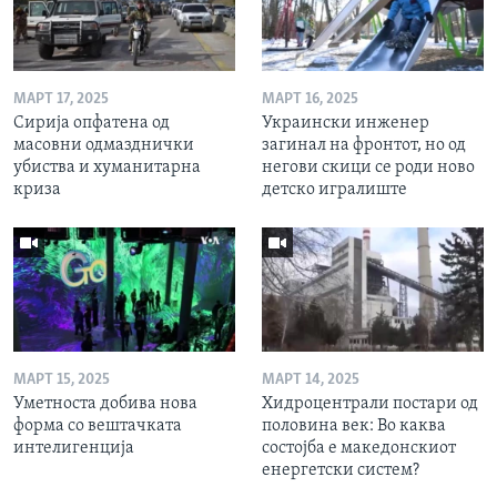
МАРТ 17, 2025
МАРТ 16, 2025
Сирија опфатена од
Украински инженер
масовни одмазднички
загинал на фронтот, но од
убиства и хуманитарна
негови скици се роди ново
криза
детско игралиште
МАРТ 15, 2025
МАРТ 14, 2025
Уметноста добива нова
Хидроцентрали постари од
форма со вештачката
половина век: Во каква
интелигенција
состојба е македонскиот
енергетски систем?