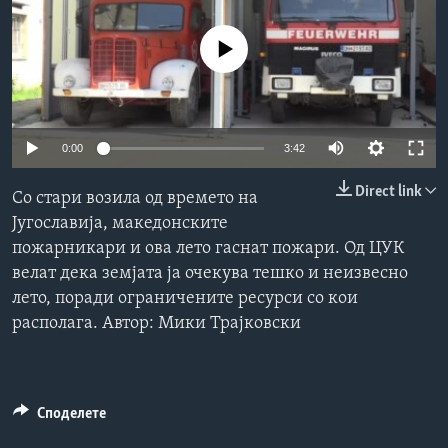
ИНТЕРВЈУА
Јазици
No media source currently available
0:00
3:42
Direct link
Со стари возила од времето на
Југославија, македонските
пожарникари и ова лето гаснат пожари. Од ЦУК
велат дека земјата ја очекува тешко и неизвесно
лето, поради ограничените ресурси со кои
располага. Aвтор: Мики Трајковски
Споделете