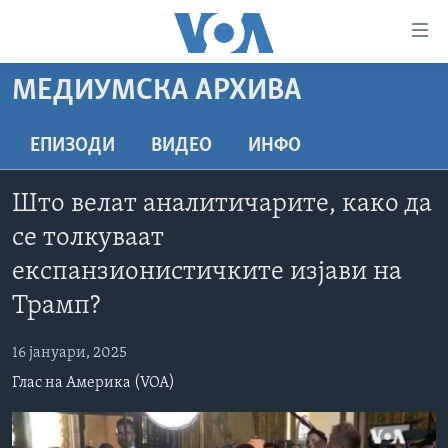
Линкови
за
пристапност
МЕДИУМСКА АРХИВА
ДОМА
Премини
на
РУБРИКИ
ЕПИЗОДИ
ВИДЕО
ИНФО
главната
ФОТОГАЛЕРИИ
САД
содржина
Што велат аналитичарите, како да
Премини
ДОКУМЕНТАРЦИ
МАКЕДОНИЈА
се толкуваат
до
АРХИВИРАНА ПРОГРАМА
СВЕТ
страната
експанзионистичките изјави на
ЗА НАС
за
ЕКОНОМИЈА
NEWSFLASH - АРХИВА
Трамп?
навигација
ПОЛИТИКА
ВЕСТИ ОД САД ВО МИНУТА - АРХИВА
Пребарувај
Learning English
16 јануари, 2025
ЗДРАВЈЕ
ИЗБОРИ ВО САД 2020 - АРХИВА
Глас на Америка (VOA)
НАКУСО...
НАУКА
УМЕТНОСТ И ЗАБАВА