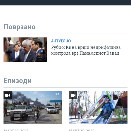
Поврзано
АКТУЕЛНО
Рубио: Кина врши неприфатлива
контрола врз Панамскиот Канал
Епизоди