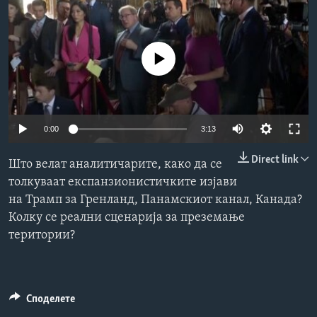
ИНТЕРВЈУА
Јазици
No media source currently available
Auto
0:00
3:13
240p
Direct link
Што велат аналитичарите, како да се
360p
толкуваат експанзионистичките изјави
на Трамп за Гренланд, Панамскиот канал, Канада?
480p
Auto
240p
360p
480p
Колку се реални сценарија за преземање
720p
територии?
720p
1080p
1080p
Споделете