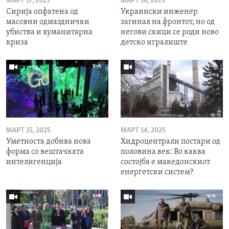
МАРТ 17, 2025
МАРТ 16, 2025
Сирија опфатена од
Украински инженер
масовни одмазднички
загинал на фронтот, но од
убиства и хуманитарна
негови скици се роди ново
криза
детско игралиште
МАРТ 15, 2025
МАРТ 14, 2025
Уметноста добива нова
Хидроцентрали постари од
форма со вештачката
половина век: Во каква
интелигенција
состојба е македонскиот
енергетски систем?