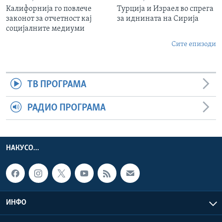
Калифорнија го повлече
Турција и Израел во спрега
законот за отчетност кај
за иднината на Сирија
социјалните медиуми
Сите епизоди
ТВ ПРОГРАМА
РАДИО ПРОГРАМА
НАКУСО...
ИНФО