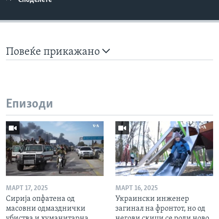
Споделете
Повеќе прикажано
Епизоди
МАРТ 17, 2025
МАРТ 16, 2025
Сирија опфатена од
Украински инженер
масовни одмазднички
загинал на фронтот, но од
убиства и хуманитарна
негови скици се роди ново