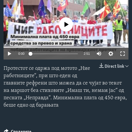
ИНТЕРВЈУА
Јазици
No media source currently available
0:00
2:51
Direct link
Протестот се одржа под мотото „Ние
работниците“, при што еден од
главните рефрени што можеа да се чујат во текот
на маршот беа стиховите „Имаш ти, немам јас“ од
песната „Неправда“. Минимална плата од 450 евра,
беше едно од барањата