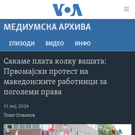
Линкови
за
пристапност
МЕДИУМСКА АРХИВА
ДОМА
Премини
на
РУБРИКИ
ЕПИЗОДИ
ВИДЕО
ИНФО
главната
ФОТОГАЛЕРИИ
САД
содржина
Сакаме плата колку вашата:
Премини
ДОКУМЕНТАРЦИ
МАКЕДОНИЈА
Првомајски протест на
до
АРХИВИРАНА ПРОГРАМА
СВЕТ
страната
македонските работници за
ЗА НАС
за
ЕКОНОМИЈА
NEWSFLASH - АРХИВА
поголеми права
навигација
ПОЛИТИКА
ВЕСТИ ОД САД ВО МИНУТА - АРХИВА
Пребарувај
Learning English
01 мај, 2024
ЗДРАВЈЕ
ИЗБОРИ ВО САД 2020 - АРХИВА
Тоше Огњанов
НАКУСО...
НАУКА
УМЕТНОСТ И ЗАБАВА