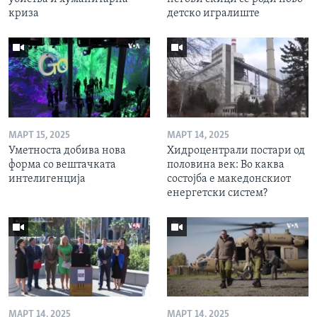
криза
детско игралиште
МАРТ 15, 2025
МАРТ 14, 2025
Уметноста добива нова
Хидроцентрали постари од
форма со вештачката
половина век: Во каква
интелигенција
состојба е македонскиот
енергетски систем?
МАРТ 14, 2025
МАРТ 14, 2025