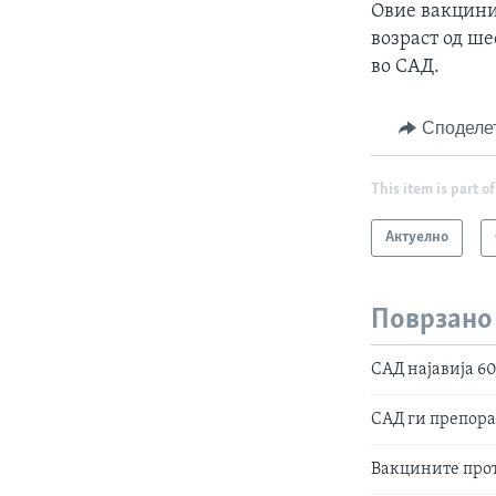
Овие вакцини
возраст од ше
во САД.
Споделе
This item is part of
Актуелно
Поврзано
САД најавија 6
САД ги препора
Вакцините прот