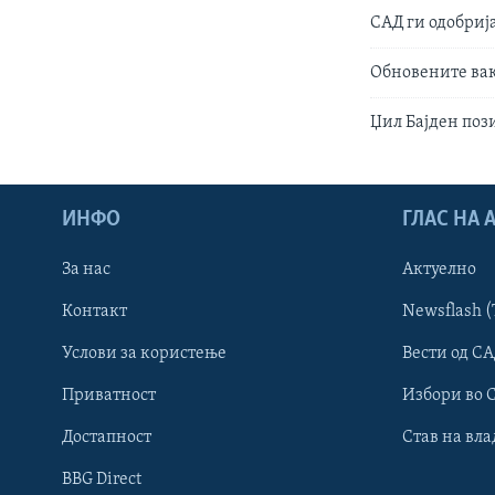
САД ги одобриј
Обновените вак
Џил Бајден пози
ИНФО
ГЛАС НА
За нас
Актуелно
Контакт
Newsflash (
Learning English
Услови за користење
Вести од СА
Приватност
Избори во 
НАКУСО...
Достапност
Став на вла
BBG Direct