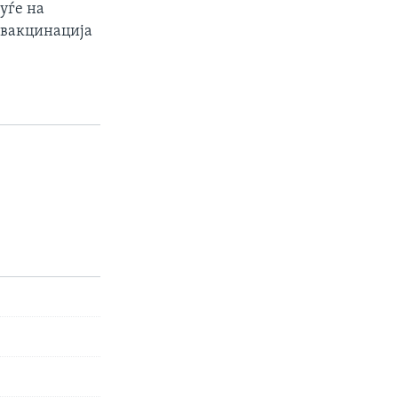
уѓе на
а вакцинација