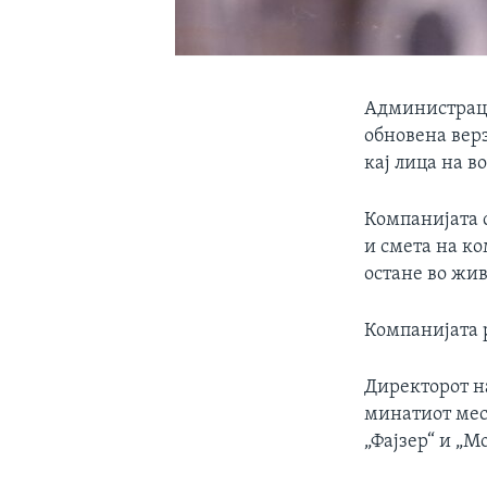
Администраци
обновена верз
кај лица на в
Компанијата 
и смета на к
остане во жив
Компанијата 
Директорот н
минатиот мес
„Фајзер“ и „М