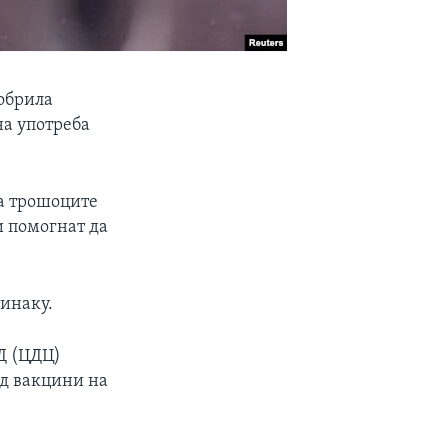
обрила
на употреба
а трошоците
ѝ помогнат да
 инаку.
Д (ЦДЦ)
д вакцини на