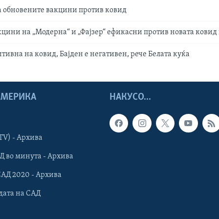
а обновените вакцини против ковид
цини на „Модерна“ и „Фајзер“ ефикасни против новата ковид
тивна на ковид, Бајден е негативен, рече Белата куќа
 АМЕРИКА
НАКУСО...
TV) - Архива
Д во минута - Архива
САД 2020 - Архива
дата на САД