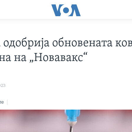
а одобрија обновената ко
на на „Новавакс“
023
те