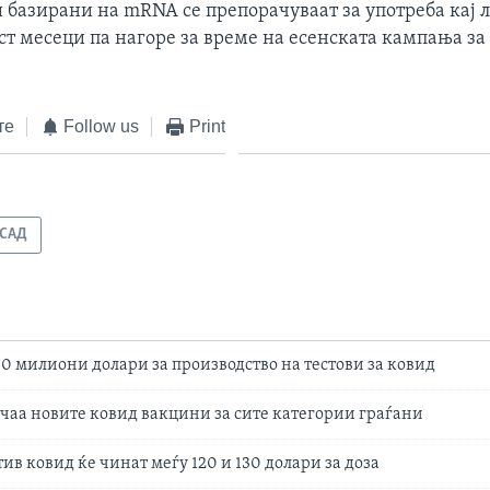
 базирани на mRNA се препорачуваат за употреба кај л
ст месеци па нагоре за време на есенската кампања з
те
Follow us
Print
САД
00 милиони долари за производство на тестови за ковид
чаа новите ковид вакцини за сите категории граѓани
ив ковид ќе чинат меѓу 120 и 130 долари за доза