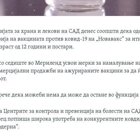
јата за храна и лекови на САД денес соопшти дека од
ија на вакцината против ковид-19 на „Новавакс“ за ит
озраст од 12 години и постари.
со седиште во Мериленд усвои мерки за намалување н
омерцијални продажби на ажурираните вакцини за да 
от.
рече дека можеби нема да може да остане во функција
а Центрите за контрола и превенција на болести на СА
ец потпиша широка употреба на конкурентните ковди
одерна“.