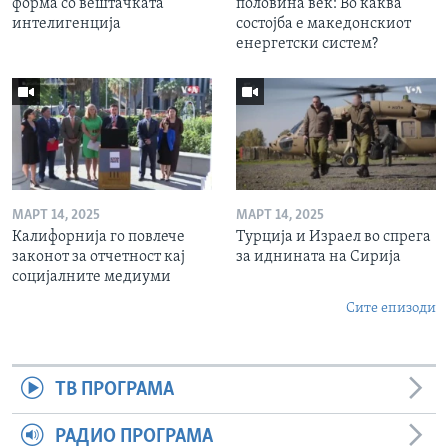
форма со вештачката
половина век: Во каква
интелигенција
состојба е македонскиот
енергетски систем?
МАРТ 14, 2025
МАРТ 14, 2025
Калифорнија го повлече
Турција и Израел во спрега
законот за отчетност кај
за иднината на Сирија
социјалните медиуми
Сите епизоди
ТВ ПРОГРАМА
РАДИО ПРОГРАМА