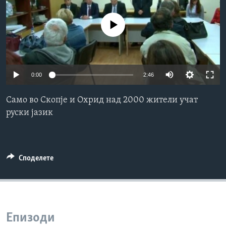
ИНТЕРВЈУА
Јазици
No media source currently available
0:00
2:46
Само во Скопје и Охрид над 2000 жители учат
руски јазик
Споделете
Епизоди