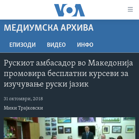
Линкови
за
пристапност
МЕДИУМСКА АРХИВА
ДОМА
Премини
на
РУБРИКИ
ЕПИЗОДИ
ВИДЕО
ИНФО
главната
ФОТОГАЛЕРИИ
САД
содржина
Рускиот амбасадор во Македонија
Премини
ДОКУМЕНТАРЦИ
МАКЕДОНИЈА
промовира бесплатни курсеви за
до
АРХИВИРАНА ПРОГРАМА
СВЕТ
страната
изучување руски јазик
ЗА НАС
за
ЕКОНОМИЈА
NEWSFLASH - АРХИВА
навигација
31 октомври, 2018
ПОЛИТИКА
ВЕСТИ ОД САД ВО МИНУТА - АРХИВА
Пребарувај
Learning English
Мики Трајковски
ЗДРАВЈЕ
ИЗБОРИ ВО САД 2020 - АРХИВА
НАКУСО...
НАУКА
УМЕТНОСТ И ЗАБАВА