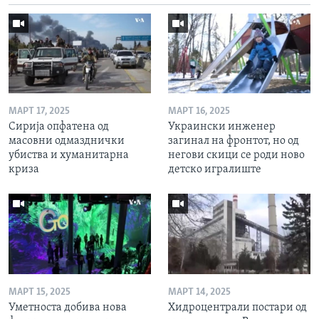
МАРТ 17, 2025
МАРТ 16, 2025
Сирија опфатена од
Украински инженер
масовни одмазднички
загинал на фронтот, но од
убиства и хуманитарна
негови скици се роди ново
криза
детско игралиште
МАРТ 15, 2025
МАРТ 14, 2025
Уметноста добива нова
Хидроцентрали постари од