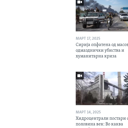
МАРТ 17, 2025
Сирија опфатена од масо
одмазднички убиства и
хуманитарна криза
МАРТ 14, 2025
Хидроцентрали постари 
половина век: Во каква