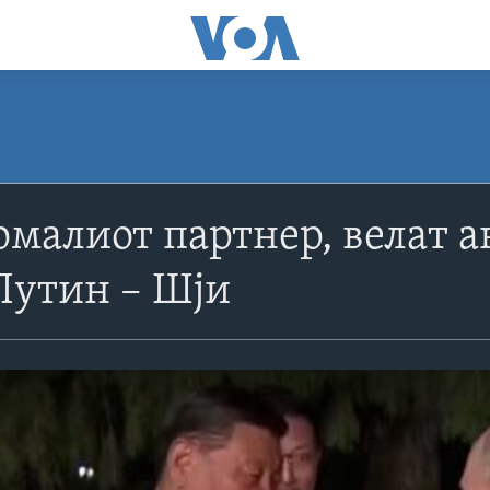
помалиот партнер, велат 
Путин – Шји