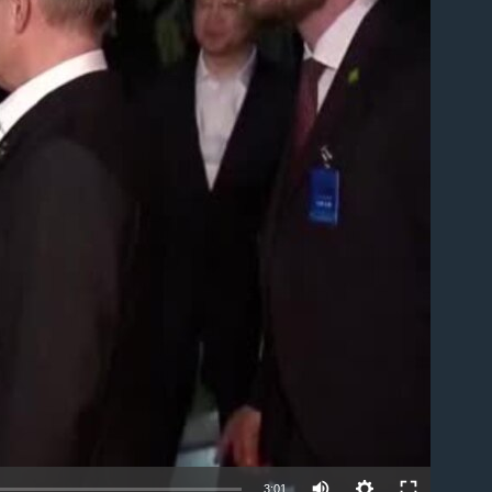
able
3:01