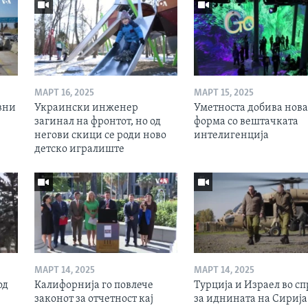
МАРТ 16, 2025
МАРТ 15, 2025
вни
Украински инженер
Уметноста добива нова
загинал на фронтот, но од
форма со вештачката
негови скици се роди ново
интелигенција
детско игралиште
МАРТ 14, 2025
МАРТ 14, 2025
од
Калифорнија го повлече
Турција и Израел во сп
законот за отчетност кај
за иднината на Сирија