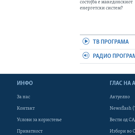
состојба е македонскиот
енергетски систем?
ТВ ПРОГРАМА
РАДИО ПРОГРА
ИНФО
ГЛАС НА
За нас
Актуелно
Контакт
Newsflash (
Learning English
Услови за користење
Вести од СА
Приватност
Избори во 