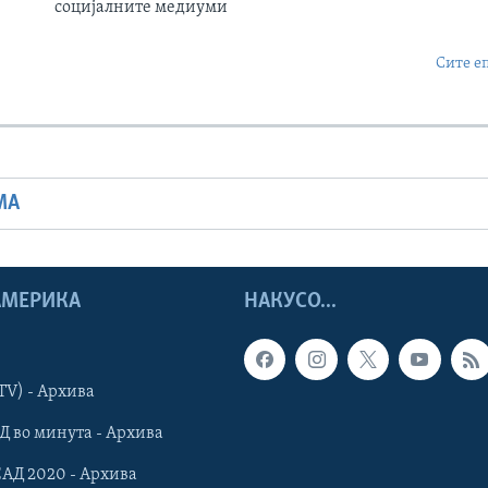
социјалните медиуми
Сите е
МА
 АМЕРИКА
НАКУСО...
TV) - Архива
Д во минута - Архива
САД 2020 - Архива