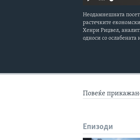
Неодамнешната посета
растечките економски
Хенри Риџвел, аналит
односи со ослабената 
Повеќе прикажа
Епизоди