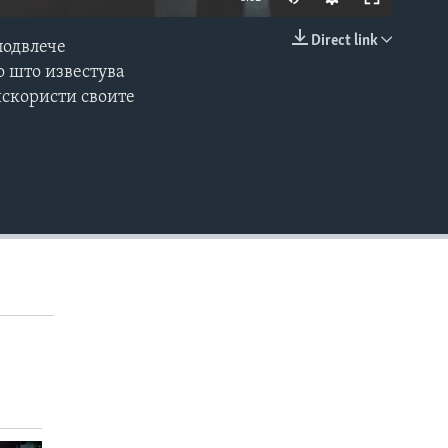
Direct link
подвлече
EMBED
о што известува
искористи своите