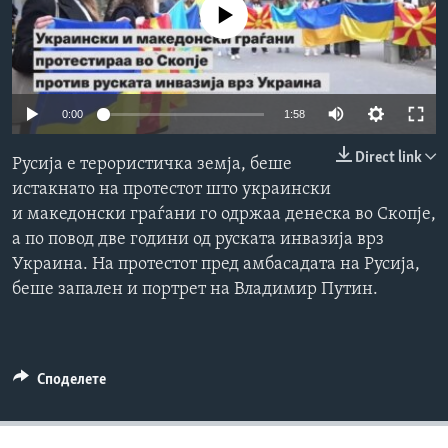
No media source currently available
ИНТЕРВЈУА
Јазици
0:00
1:58
Direct link
Русија е терористичка земја, беше
истакнато на протестот што украински
и македонски граѓани го одржаа денеска во Скопје,
а по повод две години од руската инвазија врз
Украина. На протестот пред амбасадата на Русија,
беше запален и портрет на Владимир Путин.
Споделете