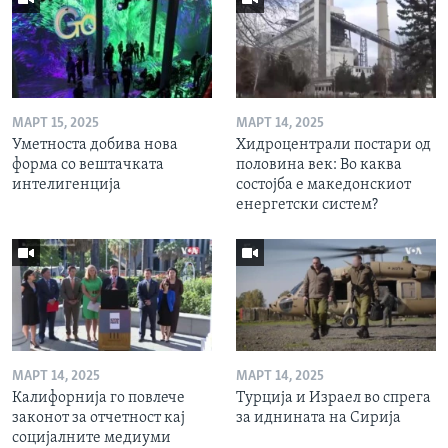
МАРТ 15, 2025
МАРТ 14, 2025
Уметноста добива нова
Хидроцентрали постари од
форма со вештачката
половина век: Во каква
интелигенција
состојба е македонскиот
енергетски систем?
МАРТ 14, 2025
МАРТ 14, 2025
Калифорнија го повлече
Турција и Израел во спрега
законот за отчетност кај
за иднината на Сирија
социјалните медиуми