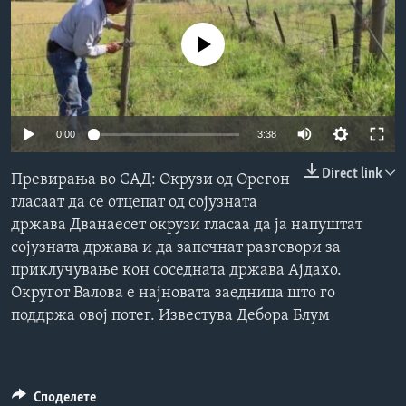
ИНТЕРВЈУА
Јазици
No media source currently available
0:00
3:38
Direct link
Превирања во САД: Окрузи од Орегон
гласаат да се отцепат од сојузната
држава Дванаесет окрузи гласаа да ја напуштат
сојузната држава и да започнат разговори за
приклучување кон соседната држава Ајдахо.
Округот Валова е најновата заедница што го
поддржа овој потег. Известува Дебора Блум
Споделете