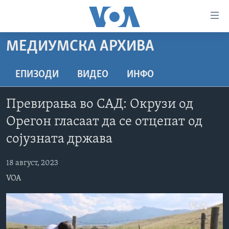
Линкови
за
пристапност
МЕДИУМСКА АРХИВА
ДОМА
Премини
на
РУБРИКИ
ЕПИЗОДИ
ВИДЕО
ИНФО
главната
ФОТОГАЛЕРИИ
САД
содржина
Превирања во САД: Окрузи од
Премини
ДОКУМЕНТАРЦИ
МАКЕДОНИЈА
Орегон гласаат да се отцепат од
до
АРХИВИРАНА ПРОГРАМА
СВЕТ
страната
сојузната држава
ЗА НАС
за
ЕКОНОМИЈА
NEWSFLASH - АРХИВА
навигација
18 август, 2023
ПОЛИТИКА
ВЕСТИ ОД САД ВО МИНУТА - АРХИВА
Пребарувај
Learning English
VOA
ЗДРАВЈЕ
ИЗБОРИ ВО САД 2020 - АРХИВА
НАКУСО...
НАУКА
УМЕТНОСТ И ЗАБАВА