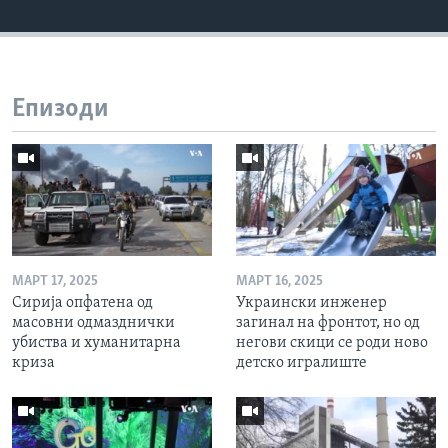
Епизоди
МАРТ 17, 2025
МАРТ 16, 2025
Сирија опфатена од
Украински инженер
масовни одмазднички
загинал на фронтот, но од
убиства и хуманитарна
негови скици се роди ново
криза
детско игралиште