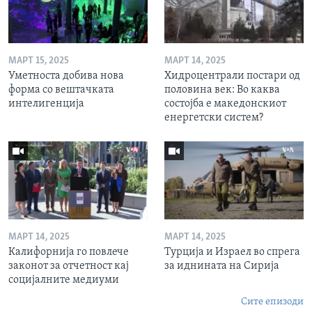
МАРТ 15, 2025
МАРТ 14, 2025
Уметноста добива нова
Хидроцентрали постари од
форма со вештачката
половина век: Во каква
интелигенција
состојба е македонскиот
енергетски систем?
МАРТ 14, 2025
МАРТ 14, 2025
Калифорнија го повлече
Турција и Израел во спрега
законот за отчетност кај
за иднината на Сирија
социјалните медиуми
Сите епизоди