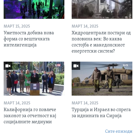
МАРТ 15, 2025
МАРТ 14, 2025
Уметноста добива нова
Хидроцентрали постари од
форма со вештачката
половина век: Во каква
интелигенција
состојба е македонскиот
енергетски систем?
МАРТ 14, 2025
МАРТ 14, 2025
Калифорнија го повлече
Турција и Израел во спрега
законот за отчетност кај
за иднината на Сирија
социјалните медиуми
Сите епизоди