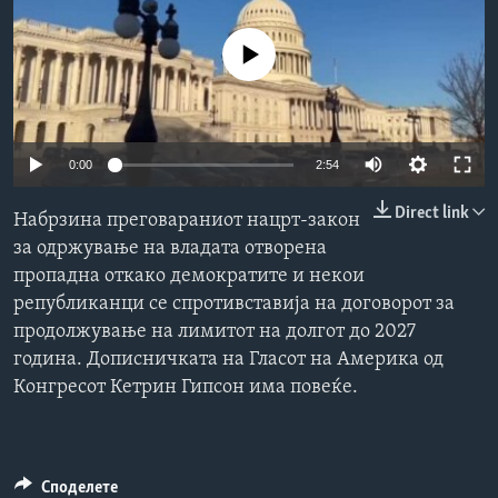
ИНТЕРВЈУА
Јазици
No media source currently available
0:00
2:54
Direct link
Набрзина преговараниот нацрт-закон
за одржување на владата отворена
пропадна откако демократите и некои
републиканци се спротивставија на договорот за
продолжување на лимитот на долгот до 2027
година. Дописничката на Гласот на Америка од
Конгресот Кетрин Гипсон има повеќе.
Споделете