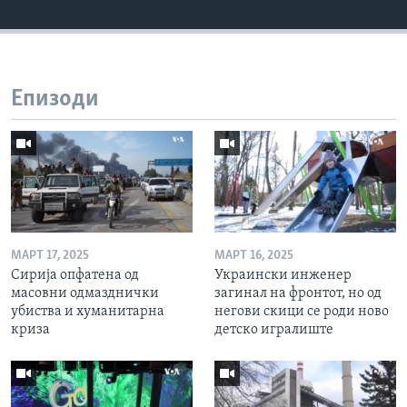
Епизоди
МАРТ 17, 2025
МАРТ 16, 2025
Сирија опфатена од
Украински инженер
масовни одмазднички
загинал на фронтот, но од
убиства и хуманитарна
негови скици се роди ново
криза
детско игралиште