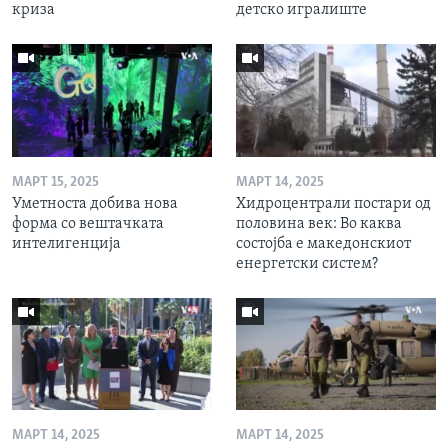
криза
детско игралиште
МАРТ 15, 2025
МАРТ 14, 2025
Уметноста добива нова
Хидроцентрали постари од
форма со вештачката
половина век: Во каква
интелигенција
состојба е македонскиот
енергетски систем?
МАРТ 14, 2025
МАРТ 14, 2025