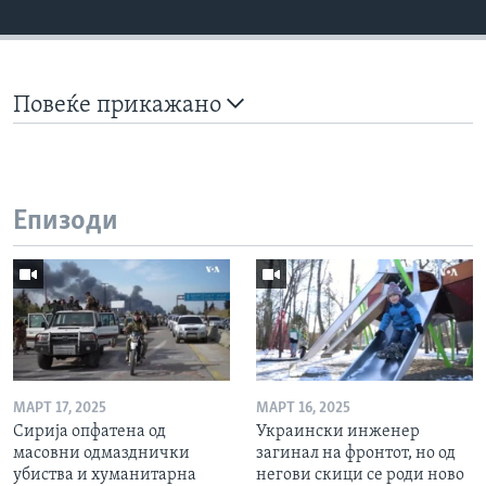
Повеќе прикажано
Епизоди
МАРТ 17, 2025
МАРТ 16, 2025
Сирија опфатена од
Украински инженер
масовни одмазднички
загинал на фронтот, но од
убиства и хуманитарна
негови скици се роди ново