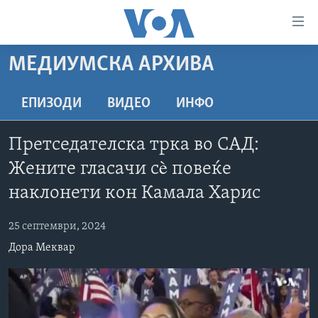
Линкови
за
пристапност
МЕДИУМСКА АРХИВА
ДОМА
Премини
на
РУБРИКИ
ЕПИЗОДИ
ВИДЕО
ИНФО
главната
ФОТОГАЛЕРИИ
САД
содржина
Претседателска трка во САД:
Премини
ДОКУМЕНТАРЦИ
МАКЕДОНИЈА
Жените гласачи сè повеќе
до
АРХИВИРАНА ПРОГРАМА
СВЕТ
страната
наклонети кон Камала Харис
ЗА НАС
за
ЕКОНОМИЈА
NEWSFLASH - АРХИВА
навигација
25 септември, 2024
ПОЛИТИКА
ВЕСТИ ОД САД ВО МИНУТА - АРХИВА
Пребарувај
Learning English
Дора Меквар
ЗДРАВЈЕ
ИЗБОРИ ВО САД 2020 - АРХИВА
НАКУСО...
НАУКА
УМЕТНОСТ И ЗАБАВА