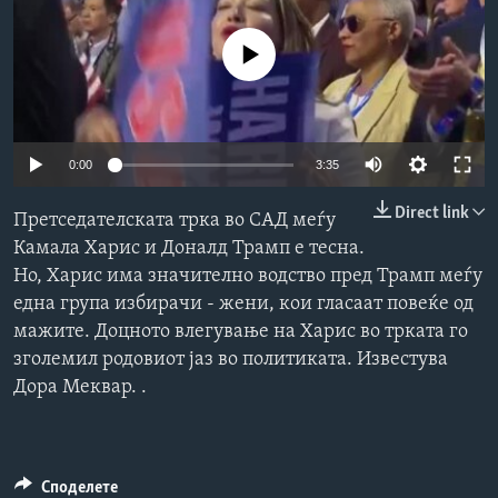
ИНТЕРВЈУА
Јазици
No media source currently available
0:00
3:35
Direct link
Претседателската трка во САД меѓу
Камала Харис и Доналд Трамп е тесна.
Но, Харис има значително водство пред Трамп меѓу
една група избирачи - жени, кои гласаат повеќе од
мажите. Доцното влегување на Харис во трката го
зголемил родовиот јаз во политиката. Известува
Дора Меквар. .
Споделете