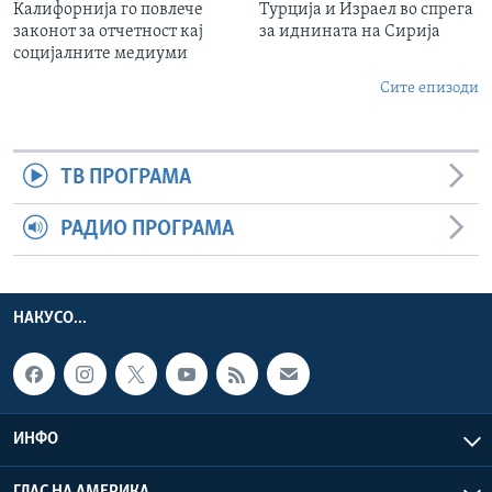
Калифорнија го повлече
Турција и Израел во спрега
законот за отчетност кај
за иднината на Сирија
социјалните медиуми
Сите епизоди
ТВ ПРОГРАМА
РАДИО ПРОГРАМА
НАКУСО...
ИНФО
ГЛАС НА АМЕРИКА