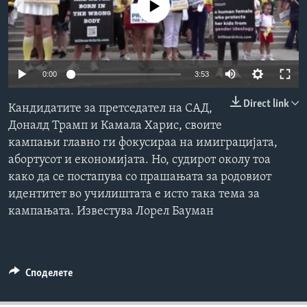
No media source currently available
ИНТЕРВЈУА
Јазици
0:00
3:53
Direct link
Кандидатите за претседател на САД,
Доналд Трамп и Камала Харис, своите
кампањи главно ги фокусираа на имиграцијата,
абортусот и економијата. Но, судирот околу тоа
како да се постапува со прашањата за родовиот
идентитет во училиштата е исто така тема за
кампањата. Известува Лорел Бауман
Споделете