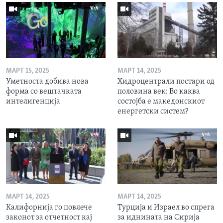
МАРТ 15, 2025
МАРТ 14, 2025
Уметноста добива нова
Хидроцентрали постари од
форма со вештачката
половина век: Во каква
интелигенција
состојба е македонскиот
енергетски систем?
МАРТ 14, 2025
МАРТ 14, 2025
Калифорнија го повлече
Турција и Израел во спрега
законот за отчетност кај
за иднината на Сирија