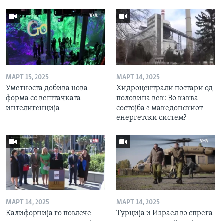
МАРТ 15, 2025
МАРТ 14, 2025
Уметноста добива нова
Хидроцентрали постари од
форма со вештачката
половина век: Во каква
интелигенција
состојба е македонскиот
енергетски систем?
МАРТ 14, 2025
МАРТ 14, 2025
Калифорнија го повлече
Турција и Израел во спрега