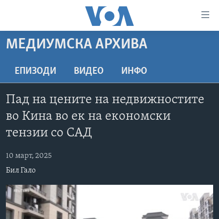
Линкови
за
пристапност
МЕДИУМСКА АРХИВА
ДОМА
Премини
на
РУБРИКИ
ЕПИЗОДИ
ВИДЕО
ИНФО
главната
ФОТОГАЛЕРИИ
САД
содржина
Пад на цените на недвижностите
Премини
ДОКУМЕНТАРЦИ
МАКЕДОНИЈА
во Кина во ек на економски
до
АРХИВИРАНА ПРОГРАМА
СВЕТ
страната
тензии со САД
ЗА НАС
за
ЕКОНОМИЈА
NEWSFLASH - АРХИВА
навигација
10 март, 2025
ПОЛИТИКА
ВЕСТИ ОД САД ВО МИНУТА - АРХИВА
Пребарувај
Learning English
Бил Гало
ЗДРАВЈЕ
ИЗБОРИ ВО САД 2020 - АРХИВА
НАКУСО...
НАУКА
УМЕТНОСТ И ЗАБАВА