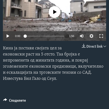
ИНТЕРВЈУА
Јазици
No media source currently available
Auto
0:00
1:56
240p
Direct link
Кина ја постави својата цел за
360p
економски раст на 5 отсто. Таа бројка е
непроменета од минатата година, и покрај
480p
Auto
240p
360p
480p
зголемените економски предизвици, вклучително
720p
и ескалацијата на трговските тензии со САД.
720p
1080p
1080p
Известува Бил Гало од Сеул.
Споделете