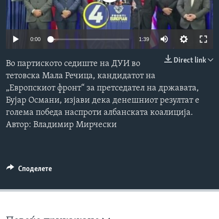
ИНТЕРВЈУА
Јазици
0:00
1:39
Direct link
Во партиското седиште на ДУИ во
тетовска Мала Речица, кандидатот на
„Европскиот фронт“ за претседател на државата,
Бујар Османи, изјави дека денешниот резултат е
голема победа наспроти албанската коалиција.
Автор: Владимир Мирчески
Споделете