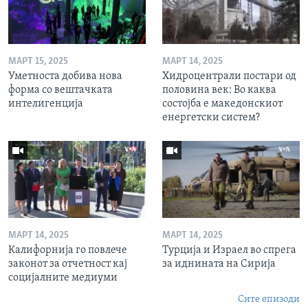
МАРТ 15, 2025
МАРТ 14, 2025
Уметноста добива нова
Хидроцентрали постари од
форма со вештачката
половина век: Во каква
интелигенција
состојба е македонскиот
енергетски систем?
МАРТ 14, 2025
МАРТ 14, 2025
Калифорнија го повлече
Турција и Израел во спрега
законот за отчетност кај
за иднината на Сирија
социјалните медиуми
Сите епизоди