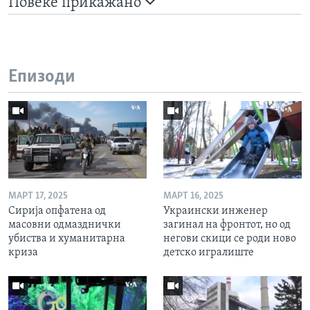
Повеќе прикажано
Епизоди
МАРТ 17, 2025
МАРТ 16, 2025
Сирија опфатена од
Украински инженер
масовни одмазднички
загинал на фронтот, но од
убиства и хуманитарна
негови скици се роди ново
криза
детско игралиште