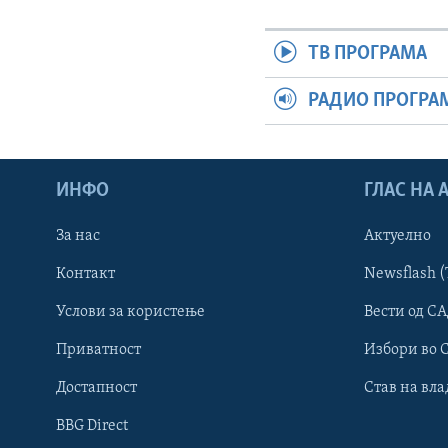
ТВ ПРОГРАМА
РАДИО ПРОГРА
ИНФО
ГЛАС НА
За нас
Актуелно
Контакт
Newsflash (
Learning English
Услови за користење
Вести од СА
Приватност
Избори во 
НАКУСО...
Достапност
Став на вла
BBG Direct