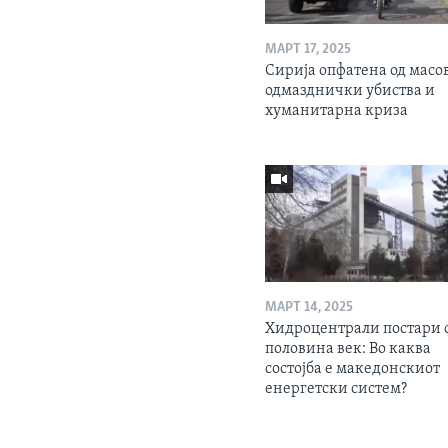
МАРТ 17, 2025
Сирија опфатена од масо
одмазднички убиства и
хуманитарна криза
МАРТ 14, 2025
Хидроцентрали постари 
половина век: Во каква
состојба е македонскиот
енергетски систем?