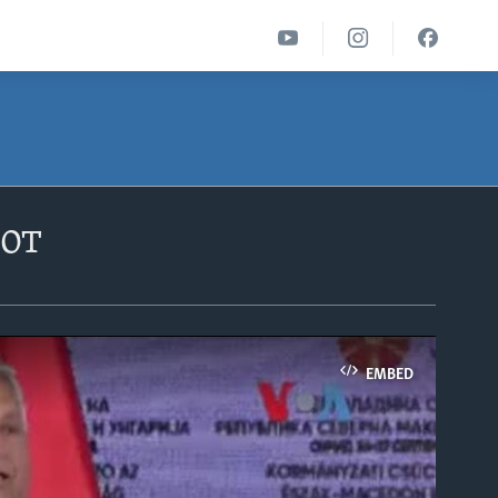
рот
EMBED