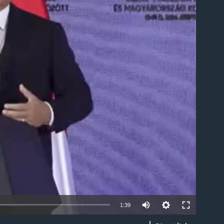
able
1:39