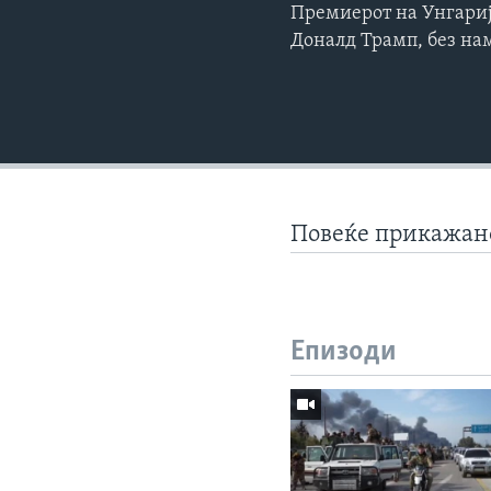
Премиерот на Унгариј
Доналд Трамп, без на
Повеќе прикажа
Епизоди