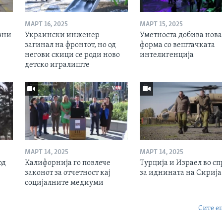
МАРТ 16, 2025
МАРТ 15, 2025
вни
Украински инженер
Уметноста добива нова
загинал на фронтот, но од
форма со вештачката
негови скици се роди ново
интелигенција
детско игралиште
МАРТ 14, 2025
МАРТ 14, 2025
од
Калифорнија го повлече
Турција и Израел во сп
законот за отчетност кај
за иднината на Сирија
социјалните медиуми
Сите е