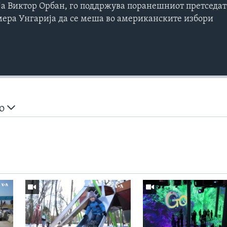
а Виктор Орбан, го поддржува поранешниот претседат
мера Унгарија да се меша во американските избори
но