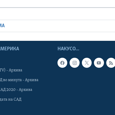
МА
 АМЕРИКА
НАКУСО...
TV) - Архива
Д во минута - Архива
САД 2020 - Архива
дата на САД