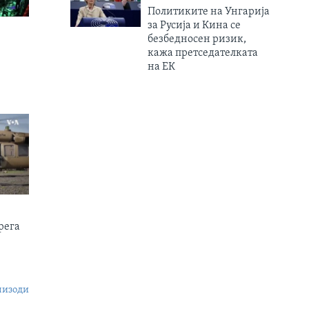
Политиките на Унгарија
за Русија и Кина се
безбедносен ризик,
кажа претседателката
на ЕК
рега
пизоди