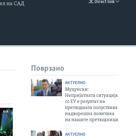
Direct link
ел на САД
EMBED
Поврзано
АКТУЕЛНО
Муцунски:
Непријатната ситуација
со ЕУ е резултат на
претходната попустлива
надворешна политика
на нашите претходници
АКТУЕЛНО