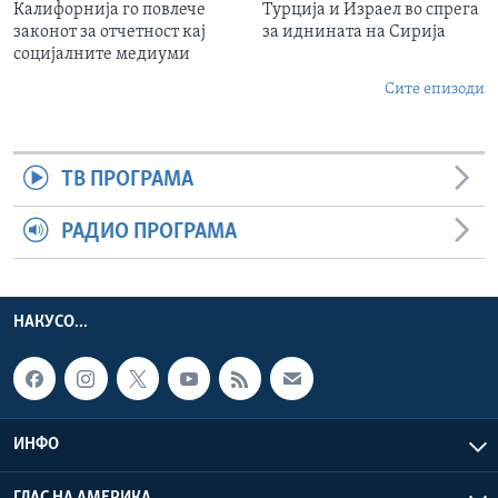
Калифорнија го повлече
Турција и Израел во спрега
законот за отчетност кај
за иднината на Сирија
социјалните медиуми
Сите епизоди
ТВ ПРОГРАМА
РАДИО ПРОГРАМА
НАКУСО...
ИНФО
ГЛАС НА АМЕРИКА