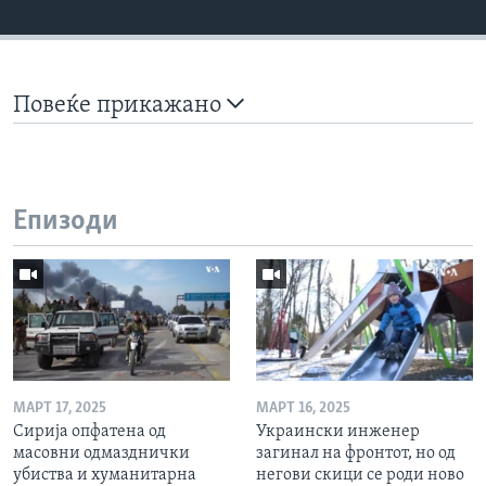
Повеќе прикажано
Епизоди
МАРТ 17, 2025
МАРТ 16, 2025
Сирија опфатена од
Украински инженер
масовни одмазднички
загинал на фронтот, но од
убиства и хуманитарна
негови скици се роди ново