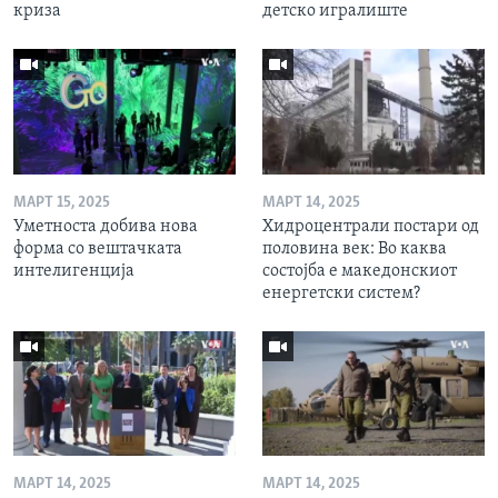
криза
детско игралиште
МАРТ 15, 2025
МАРТ 14, 2025
Уметноста добива нова
Хидроцентрали постари од
форма со вештачката
половина век: Во каква
интелигенција
состојба е македонскиот
енергетски систем?
МАРТ 14, 2025
МАРТ 14, 2025