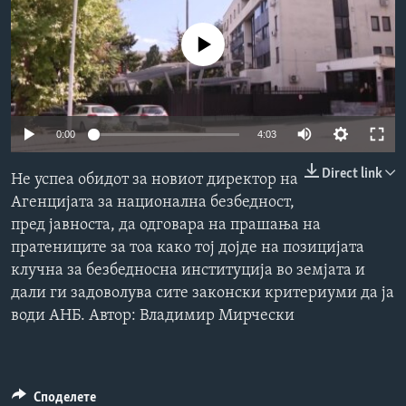
ИНТЕРВЈУА
Јазици
No media source currently available
0:00
4:03
Direct link
Не успеа обидот за новиот директор на
Агенцијата за национална безбедност,
пред јавноста, да одговара на прашања на
пратениците за тоа како тој дојде на позицијата
клучна за безбедносна институција во земјата и
дали ги задоволува сите законски критериуми да ја
води АНБ. Автор: Владимир Мирчески
Споделете