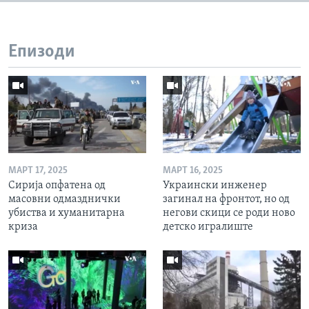
Епизоди
МАРТ 17, 2025
МАРТ 16, 2025
Сирија опфатена од
Украински инженер
масовни одмазднички
загинал на фронтот, но од
убиства и хуманитарна
негови скици се роди ново
криза
детско игралиште