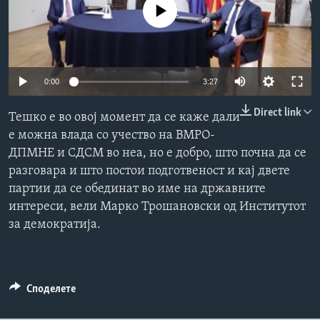
No media source currently available
ИНТЕРВЈУА
Јазици
0:00
3:27
Direct link
Тешко е во овој момент да се каже дали
е можна влада со учество на ВМРО-
ДПМНЕ и СДСМ во неа, но е добро, што почна да се
разговара и што постои подготвеност и кај двете
партии да се обединат во име на државните
интереси, вели Марко Трошановски од Институтот
за демократија.
Споделете