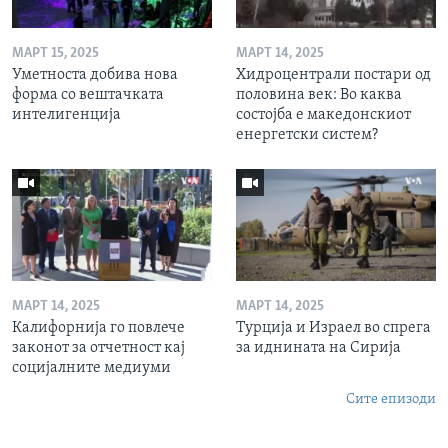
МАРТ 15, 2025
МАРТ 14, 2025
Уметноста добива нова
Хидроцентрали постари од
форма со вештачката
половина век: Во каква
интелигенција
состојба е македонскиот
енергетски систем?
МАРТ 14, 2025
МАРТ 14, 2025
Калифорнија го повлече
Турција и Израел во спрега
законот за отчетност кај
за иднината на Сирија
социјалните медиуми
Сите епизоди