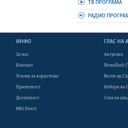
ТВ ПРОГРАМА
РАДИО ПРОГРА
ИНФО
ГЛАС НА
За нас
Актуелно
Контакт
Newsflash (
Learning English
Услови за користење
Вести од СА
Приватност
Избори во 
НАКУСО...
Достапност
Став на вла
BBG Direct
Јазици