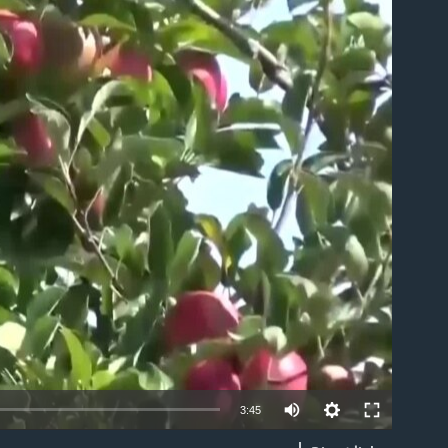
able
3:45