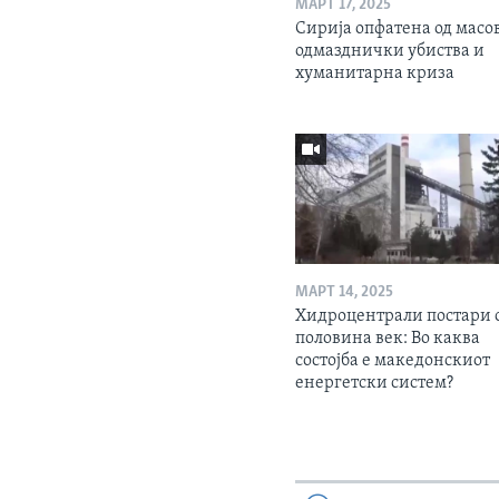
МАРТ 17, 2025
Сирија опфатена од масо
одмазднички убиства и
хуманитарна криза
МАРТ 14, 2025
Хидроцентрали постари 
половина век: Во каква
состојба е македонскиот
енергетски систем?