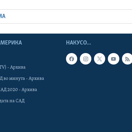
МА
 АМЕРИКА
НАКУСО...
TV) - Архива
Д во минута - Архива
САД 2020 - Архива
дата на САД