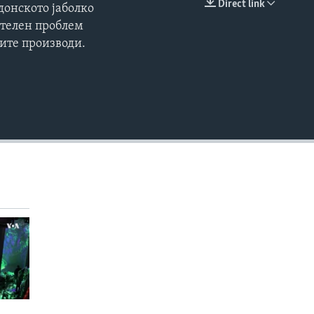
Direct link
донското јаболко
EMBED
ителен проблем
ите производи.