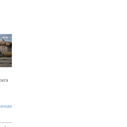
рега
пизоди