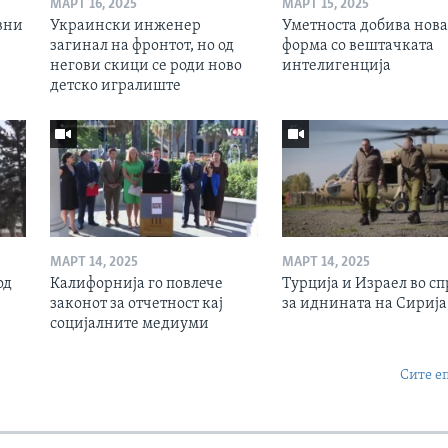
МАРТ 16, 2025
МАРТ 15, 2025
вни
Украински инженер
Уметноста добива нова
загинал на фронтот, но од
форма со вештачката
негови скици се роди ново
интелигенција
детско игралиште
МАРТ 14, 2025
МАРТ 14, 2025
од
Калифорнија го повлече
Турција и Израел во сп
законот за отчетност кај
за иднината на Сирија
социјалните медиуми
Сите е