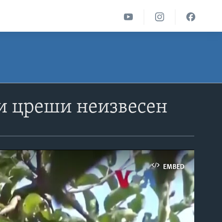
 и цреши неизвесен
EMBED