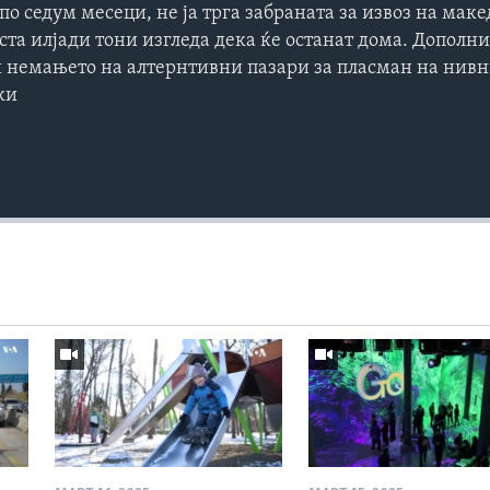
о седум месеци, не ја трга забраната за извоз на маке
ста илјади тони изгледа дека ќе останат дома. Дополн
 и немањето на алтернтивни пазари за пласман на нивн
ки