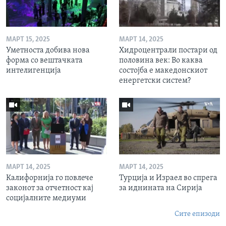
МАРТ 15, 2025
МАРТ 14, 2025
Уметноста добива нова
Хидроцентрали постари од
форма со вештачката
половина век: Во каква
интелигенција
состојба е македонскиот
енергетски систем?
МАРТ 14, 2025
МАРТ 14, 2025
Калифорнија го повлече
Турција и Израел во спрега
законот за отчетност кај
за иднината на Сирија
социјалните медиуми
Сите епизоди