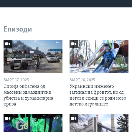
Епизоди
МАРТ 17, 2025
МАРТ 16, 2025
Сирија опфатена од
Украински инженер
масовни одмазднички
загинал на фронтот, но од
убиства и хуманитарна
негови скици се роди ново
криза
детско игралиште