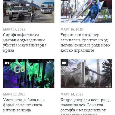
МАРТ 17, 2025
МАРТ 16, 2025
Сирија опфатена од
Украински инженер
масовни одмазднички
загинал на фронтот, но од
убиства и хуманитарна
негови скици се роди ново
криза
детско игралиште
МАРТ 15, 2025
МАРТ 14, 2025
Уметноста добива нова
Хидроцентрали постари од
форма со вештачката
половина век: Во каква
интелигенција
состојба е македонскиот