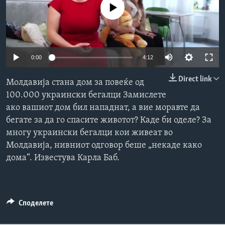
No media source currently available
ИНТЕРВЈУА
Јазици
0:00
4:12
Direct link
Молдавија стана дом за повеќе од
100.000 украински бегалци Замислете
ако вашиот дом бил нападнат, а вие моравте да
бегате за да го спасите животот? Каде би оделе? За
многу украински бегалци кои живеат во
Молдавија, нивниот одговор беше „некаде како
дома“. Известува Карла Баб.
Споделете