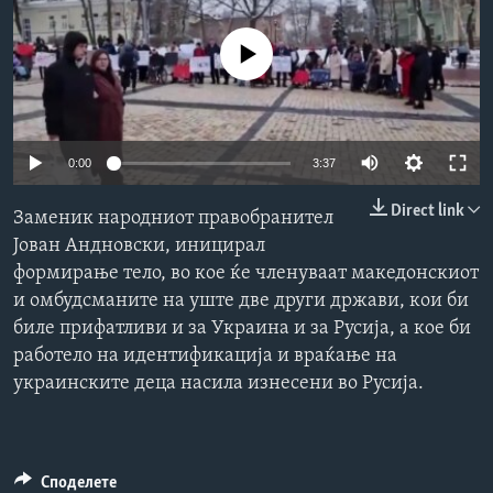
ИНТЕРВЈУА
Јазици
No media source currently available
0:00
3:37
Direct link
Заменик народниот правобранител
Јован Андновски, иницирал
формирање тело, во кое ќе членуваат македонскиот
и омбудсманите на уште две други држави, кои би
биле прифатливи и за Украина и за Русија, а кое би
работело на идентификација и враќање на
украинските деца насила изнесени во Русија.
Споделете