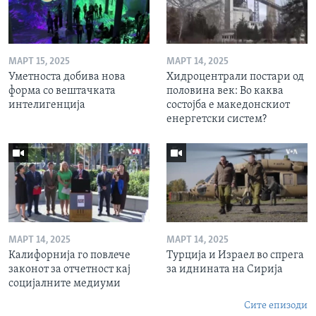
МАРТ 15, 2025
МАРТ 14, 2025
Уметноста добива нова
Хидроцентрали постари од
форма со вештачката
половина век: Во каква
интелигенција
состојба е македонскиот
енергетски систем?
МАРТ 14, 2025
МАРТ 14, 2025
Калифорнија го повлече
Турција и Израел во спрега
законот за отчетност кај
за иднината на Сирија
социјалните медиуми
Сите епизоди