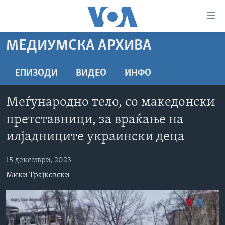
Линкови
за
пристапност
МЕДИУМСКА АРХИВА
ДОМА
Премини
на
РУБРИКИ
ЕПИЗОДИ
ВИДЕО
ИНФО
главната
ФОТОГАЛЕРИИ
САД
содржина
Меѓународно тело, со македонски
Премини
ДОКУМЕНТАРЦИ
МАКЕДОНИЈА
претставници, за враќање на
до
АРХИВИРАНА ПРОГРАМА
СВЕТ
страната
илјадниците украински деца
ЗА НАС
за
ЕКОНОМИЈА
NEWSFLASH - АРХИВА
навигација
15 декември, 2023
ПОЛИТИКА
ВЕСТИ ОД САД ВО МИНУТА - АРХИВА
Пребарувај
Learning English
Мики Трајковски
ЗДРАВЈЕ
ИЗБОРИ ВО САД 2020 - АРХИВА
НАКУСО...
НАУКА
УМЕТНОСТ И ЗАБАВА