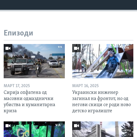
Епизоди
МАРТ 17, 2025
МАРТ 16, 2025
Сирија опфатена од
Украински инженер
масовни одмазднички
загинал на фронтот, но од
убиства и хуманитарна
негови скици се роди ново
криза
детско игралиште