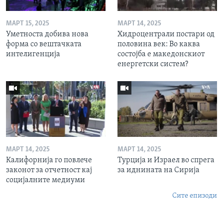
МАРТ 15, 2025
МАРТ 14, 2025
Уметноста добива нова
Хидроцентрали постари од
форма со вештачката
половина век: Во каква
интелигенција
состојба е македонскиот
енергетски систем?
МАРТ 14, 2025
МАРТ 14, 2025
Калифорнија го повлече
Турција и Израел во спрега
законот за отчетност кај
за иднината на Сирија
социјалните медиуми
Сите епизоди