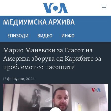
Линкови
за
пристапност
МЕДИУМСКА АРХИВА
ДОМА
Премини
на
РУБРИКИ
ЕПИЗОДИ
ВИДЕО
ИНФО
главната
ФОТОГАЛЕРИИ
САД
содржина
Марио Маневски за Гласот на
Премини
ДОКУМЕНТАРЦИ
МАКЕДОНИЈА
Америка зборува од Карибите за
до
АРХИВИРАНА ПРОГРАМА
СВЕТ
страната
проблемот со пасошите
ЗА НАС
за
ЕКОНОМИЈА
NEWSFLASH - АРХИВА
навигација
15 февруари, 2024
ПОЛИТИКА
ВЕСТИ ОД САД ВО МИНУТА - АРХИВА
Пребарувај
Learning English
ЗДРАВЈЕ
ИЗБОРИ ВО САД 2020 - АРХИВА
НАКУСО...
НАУКА
УМЕТНОСТ И ЗАБАВА