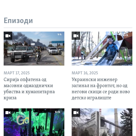
Епизоди
МАРТ 17, 2025
МАРТ 16, 2025
Сирија опфатена од
Украински инженер
масовни одмазднички
загинал на фронтот, но од
убиства и хуманитарна
негови скици се роди ново
криза
детско игралиште