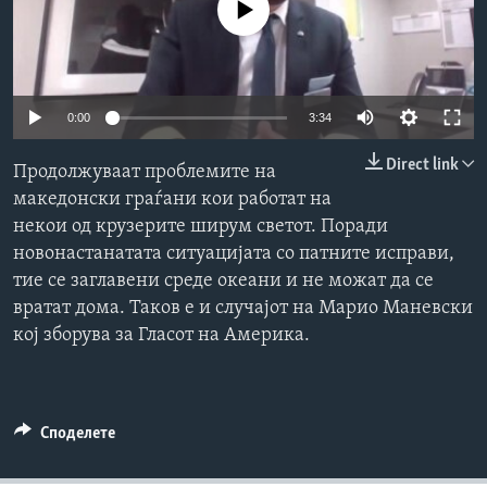
No media source currently available
ИНТЕРВЈУА
Јазици
0:00
3:34
Direct link
Продолжуваат проблемите на
македонски граѓани кои работат на
некои од крузерите ширум светот. Поради
новонастанатата ситуацијата со патните исправи,
тие се заглавени среде океани и не можат да се
вратат дома. Таков е и случајот на Марио Маневски
кој зборува за Гласот на Америка.
Споделете