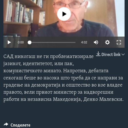
ИНТЕРВЈУА
Јазици
No media source currently available
0:00
4:02
Direct link
САД никогаш не ги проблематизирале
јазикот, идентитетот, или пак,
комунистичкото минато. Напротив, дебатата
секогаш беше во насока што треба да се направи за
градење на демократија и општество во кое владее
правото, вели првиот министер за надворешни
работи на независна Македонија, Денко Малевски.
Споделете