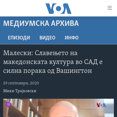
Линкови
за
пристапност
МЕДИУМСКА АРХИВА
ДОМА
Премини
на
РУБРИКИ
ЕПИЗОДИ
ВИДЕО
ИНФО
главната
ФОТОГАЛЕРИИ
САД
содржина
Малески: Славењето на
Премини
ДОКУМЕНТАРЦИ
МАКЕДОНИЈА
македонската култура во САД е
до
АРХИВИРАНА ПРОГРАМА
СВЕТ
страната
силна порака од Вашингтон
ЗА НАС
за
ЕКОНОМИЈА
NEWSFLASH - АРХИВА
навигација
29 септември, 2023
ПОЛИТИКА
ВЕСТИ ОД САД ВО МИНУТА - АРХИВА
Пребарувај
Learning English
Мики Трајковски
ЗДРАВЈЕ
ИЗБОРИ ВО САД 2020 - АРХИВА
НАКУСО...
НАУКА
УМЕТНОСТ И ЗАБАВА