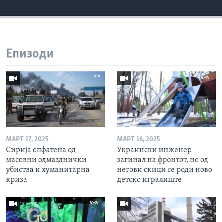
Епизоди
МАРТ 17, 2025
МАРТ 16, 2025
Сирија опфатена од
Украински инженер
масовни одмазднички
загинал на фронтот, но од
убиства и хуманитарна
негови скици се роди ново
криза
детско игралиште