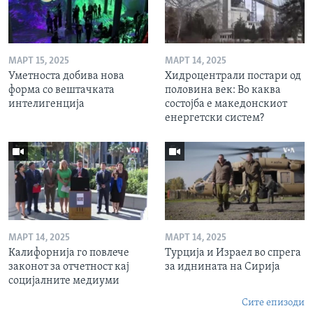
МАРТ 15, 2025
МАРТ 14, 2025
Уметноста добива нова
Хидроцентрали постари од
форма со вештачката
половина век: Во каква
интелигенција
состојба е македонскиот
енергетски систем?
МАРТ 14, 2025
МАРТ 14, 2025
Калифорнија го повлече
Турција и Израел во спрега
законот за отчетност кај
за иднината на Сирија
социјалните медиуми
Сите епизоди