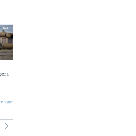
рега
пизоди