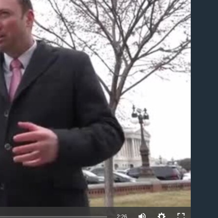
able
2:26