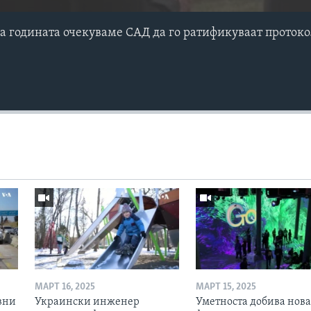
на годината очекуваме САД да го ратификуваат проток
МАРТ 16, 2025
МАРТ 15, 2025
вни
Украински инженер
Уметноста добива нова