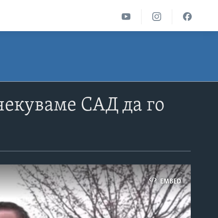
чекуваме САД да го
EMBED