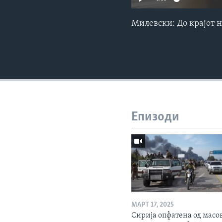
Милевски: До крајот 
Епизоди
МАРТ 17, 2025
Сирија опфатена од масо