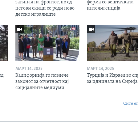
загинал на фронтот, но од
форма со вештачката
негови скици се роди ново
интелигенција
детско игралиште
МАРТ 14, 2025
МАРТ 14, 2025
од
Калифорнија го повлече
Турција и Израел во сп
законот за отчетност кај
за иднината на Сирија
социјалните медиуми
Сите е