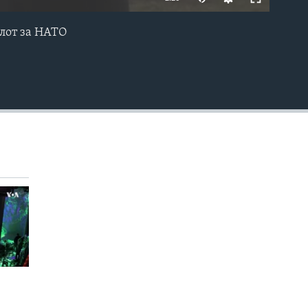
олот за НАТО
EMBED