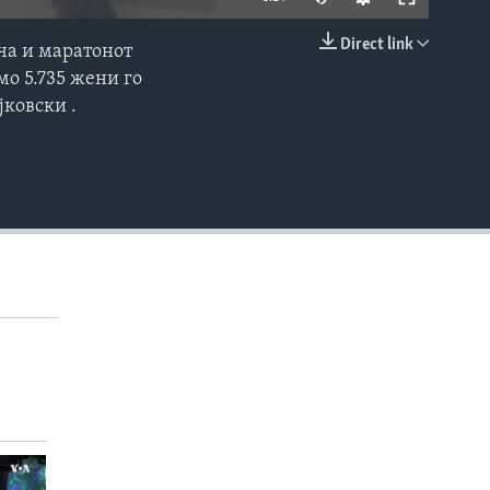
Direct link
рча и маратонот
EMBED
мо 5.735 жени го
јковски .