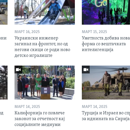
МАРТ 16, 2025
МАРТ 15, 2025
вни
Украински инженер
Уметноста добива нова
загинал на фронтот, но од
форма со вештачката
негови скици се роди ново
интелигенција
детско игралиште
МАРТ 14, 2025
МАРТ 14, 2025
од
Калифорнија го повлече
Турција и Израел во сп
законот за отчетност кај
за иднината на Сирија
социјалните медиуми