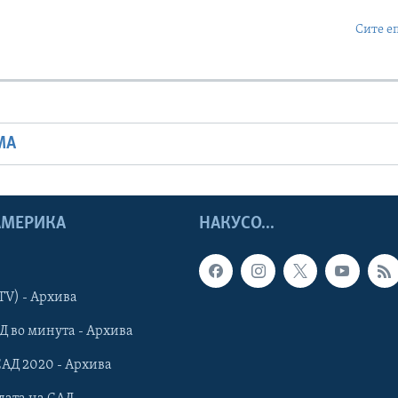
Сите е
МА
 АМЕРИКА
НАКУСО...
TV) - Архива
Д во минута - Архива
САД 2020 - Архива