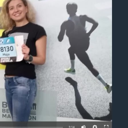
able
3:14