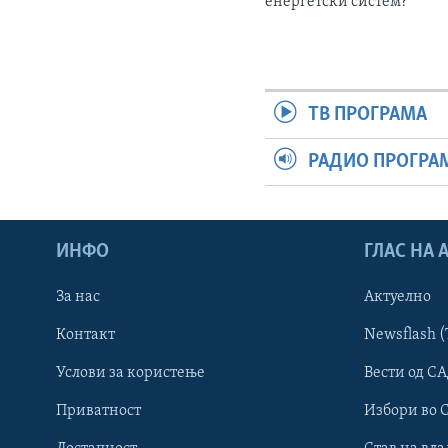
енергетски систем?
ТВ ПРОГРАМА
РАДИО ПРОГРА
ИНФО
ГЛАС НА
За нас
Актуелно
Контакт
Newsflash (
Learning English
Услови за користење
Вести од СА
Приватност
Избори во 
НАКУСО...