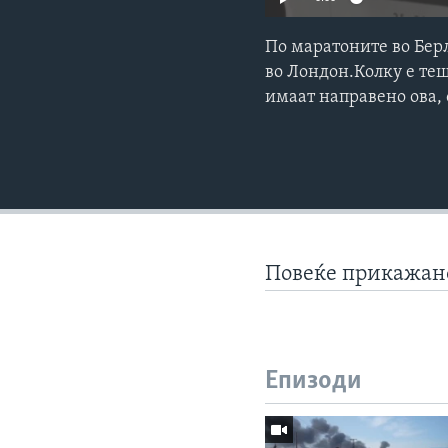
По маратоните во Берл
во Лондон.Колку е теш
имаат направено ова, 
Повеќе прикажа
Епизоди