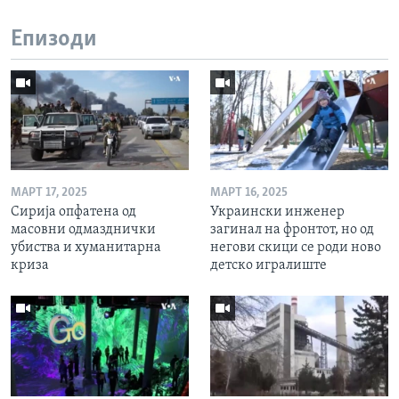
Епизоди
МАРТ 17, 2025
МАРТ 16, 2025
Сирија опфатена од
Украински инженер
масовни одмазднички
загинал на фронтот, но од
убиства и хуманитарна
негови скици се роди ново
криза
детско игралиште