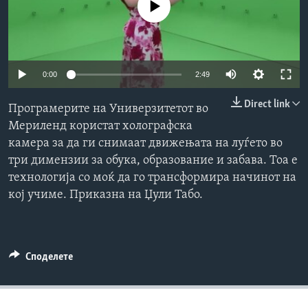
No media source currently available
ИНТЕРВЈУА
Јазици
0:00
2:49
Direct link
Програмерите на Универзитетот во
Мериленд користат холографска
камера за да ги снимаат движењата на луѓето во
три димензии за обука, образование и забава. Тоа е
технологија со моќ да го трансформира начинот на
кој учиме. Приказна на Џули Табо.
Споделете