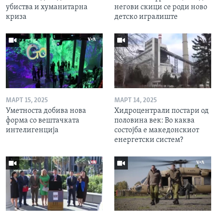
убиства и хуманитарна
негови скици се роди ново
криза
детско игралиште
МАРТ 15, 2025
МАРТ 14, 2025
Уметноста добива нова
Хидроцентрали постари од
форма со вештачката
половина век: Во каква
интелигенција
состојба е македонскиот
енергетски систем?