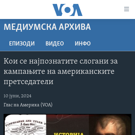
Линкови
за
пристапност
МЕДИУМСКА АРХИВА
ДОМА
Премини
на
РУБРИКИ
ЕПИЗОДИ
ВИДЕО
ИНФО
главната
ФОТОГАЛЕРИИ
САД
содржина
Кои се најпознатите слогани за
Премини
ДОКУМЕНТАРЦИ
МАКЕДОНИЈА
кампањите на американските
до
АРХИВИРАНА ПРОГРАМА
СВЕТ
страната
претседатели
ЗА НАС
за
ЕКОНОМИЈА
NEWSFLASH - АРХИВА
навигација
10 јуни, 2024
ПОЛИТИКА
ВЕСТИ ОД САД ВО МИНУТА - АРХИВА
Пребарувај
Learning English
Глас на Америка (VOA)
ЗДРАВЈЕ
ИЗБОРИ ВО САД 2020 - АРХИВА
НАКУСО...
НАУКА
УМЕТНОСТ И ЗАБАВА