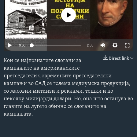
ИНТЕРВЈУА
Јазици
No media source currently available
0:00
2:55
Direct link
Кои се најпознатите слогани за
кампањите на американските
претседатели Современите претседателски
кампањи во САД се голема медиумска продукција,
со масовни митинзи и реклами, тешки и по
неколку милијарди долари. Но, она што останува во
главите на луѓето обично се слоганите на
кампањата.