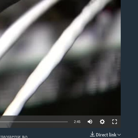
able
Auto
2:45
240p
Direct link
кционери во