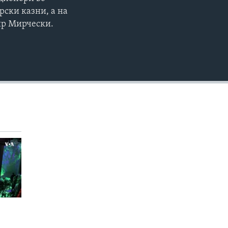
EMBED
360p
рски казни, а на
мир Мирчески.
480p
720p
1080p
480p