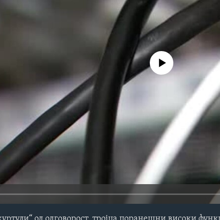
No media source currently avail
куртули“ од одговорост, тројца поранешни високи фун