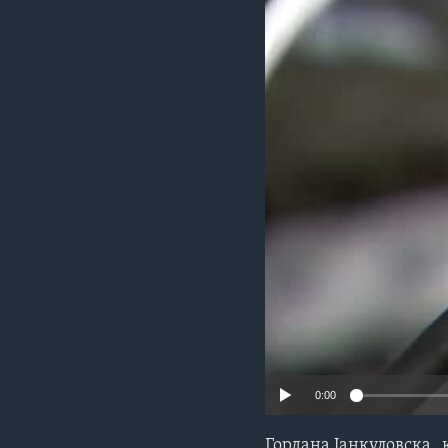
ИНТЕРВЈУА
0:00
Гордана Јанкуловска „