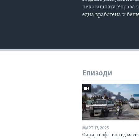
некогашната Управа за
една вработена и беш
Епизоди
МАРТ 17, 2025
Сирија опфатена од масо