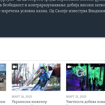
 безбедност и контраразузнавање добија високи затво
е изречена условна казна. Од Скопје известува Влади
Auto
240p
360p
720p
1080p
МАРТ 16, 2025
МАРТ 15, 2025
вни
Украински инженер
Уметноста добива нова