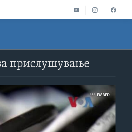
за прислушување
EMBED