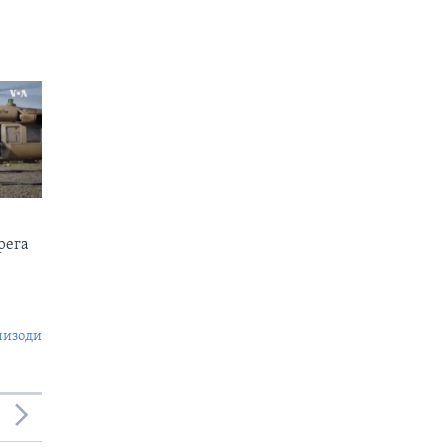
рега
пизоди