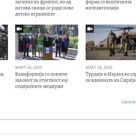
загинал на фронтот, но од
форма со вештачката
негови скици се роди ново
интелигенција
детско игралиште
МАРТ 14, 2025
МАРТ 14, 2025
од
Калифорнија го повлече
Турција и Израел во сп
законот за отчетност кај
за иднината на Сирија
социјалните медиуми
Сите е