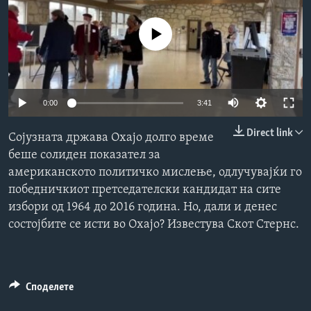
ИНТЕРВЈУА
Јазици
No media source currently available
0:00
3:41
Direct link
Сојузната држава Охајо долго време
беше солиден показател за
американското политичко мислење, одлучувајќи го
победничкиот претседателски кандидат на сите
избори од 1964 до 2016 година. Но, дали и денес
состојбите се исти во Охајо? Известува Скот Стернс.
Споделете