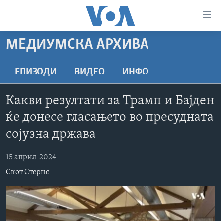
Линкови
за
пристапност
МЕДИУМСКА АРХИВА
ДОМА
Премини
на
РУБРИКИ
ЕПИЗОДИ
ВИДЕО
ИНФО
главната
ФОТОГАЛЕРИИ
САД
содржина
Какви резултати за Трамп и Бајден
Премини
ДОКУМЕНТАРЦИ
МАКЕДОНИЈА
ќе донесе гласањето во пресудната
до
АРХИВИРАНА ПРОГРАМА
СВЕТ
страната
сојузна држава
ЗА НАС
за
ЕКОНОМИЈА
NEWSFLASH - АРХИВА
навигација
15 април, 2024
ПОЛИТИКА
ВЕСТИ ОД САД ВО МИНУТА - АРХИВА
Пребарувај
Learning English
Скот Стернс
ЗДРАВЈЕ
ИЗБОРИ ВО САД 2020 - АРХИВА
НАКУСО...
НАУКА
УМЕТНОСТ И ЗАБАВА