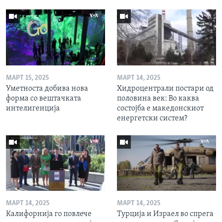
МАРТ 15, 2025
МАРТ 14, 2025
Уметноста добива нова
Хидроцентрали постари од
форма со вештачката
половина век: Во каква
интелигенција
состојба е македонскиот
енергетски систем?
МАРТ 14, 2025
МАРТ 14, 2025
Калифорнија го повлече
Турција и Израел во спрега