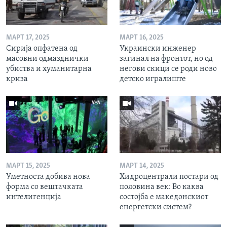
МАРТ 17, 2025
МАРТ 16, 2025
Сирија опфатена од
Украински инженер
масовни одмазднички
загинал на фронтот, но од
убиства и хуманитарна
негови скици се роди ново
криза
детско игралиште
МАРТ 15, 2025
МАРТ 14, 2025
Уметноста добива нова
Хидроцентрали постари од
форма со вештачката
половина век: Во каква
интелигенција
состојба е македонскиот
енергетски систем?