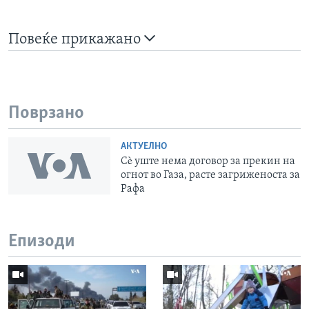
Повеќе прикажано
Поврзано
АКТУЕЛНО
Сè уште нема договор за прекин на
огнот во Газа, расте загриженоста за
Рафа
Епизоди