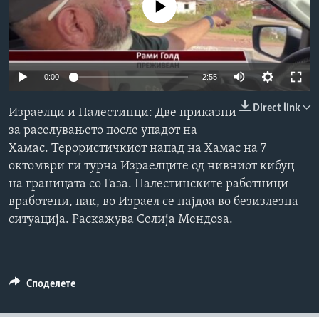
No media source currently available
ИНТЕРВЈУА
Јазици
0:00
2:55
Direct link
Израелци и Палестинци: Две приказни
за раселувањето после упадот на
Хамас. Терористичкиот напад на Хамас на 7
октомври ги турна Израелците од нивниот кибуц
на границата со Газа. Палестинските работници
вработени, пак, во Израел се најдоа во безизлезна
ситуација. Раскажува Селија Мендоза.
Споделете