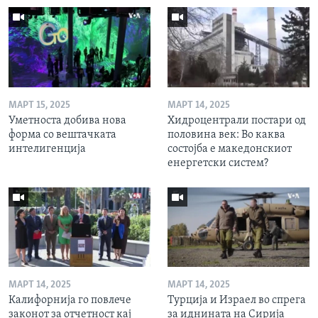
МАРТ 15, 2025
МАРТ 14, 2025
Уметноста добива нова
Хидроцентрали постари од
форма со вештачката
половина век: Во каква
интелигенција
состојба е македонскиот
енергетски систем?
МАРТ 14, 2025
МАРТ 14, 2025
Калифорнија го повлече
Турција и Израел во спрега
законот за отчетност кај
за иднината на Сирија