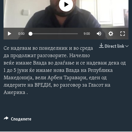
No media source currently available
ИНТЕРВЈУА
Јазици
0:00
9:00
Direct link
Се надевам во понеделник и во среда
да продолжат разговорите. Начелно
веќе имаме Влада во доаѓање и се надевам дека од
1 до 5 јуни ќе имаме нова Влада на Република
Македонија, вели Арбен Таравари, еден од
лидерите на ВРЕДИ, во разговор за Гласот на
Америка .
Споделете