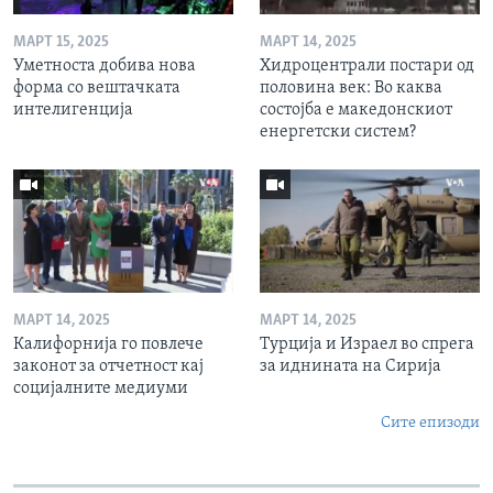
МАРТ 15, 2025
МАРТ 14, 2025
Уметноста добива нова
Хидроцентрали постари од
форма со вештачката
половина век: Во каква
интелигенција
состојба е македонскиот
енергетски систем?
МАРТ 14, 2025
МАРТ 14, 2025
Калифорнија го повлече
Турција и Израел во спрега
законот за отчетност кај
за иднината на Сирија
социјалните медиуми
Сите епизоди