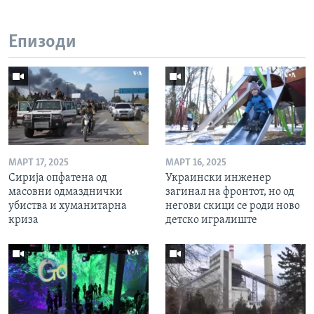
Епизоди
МАРТ 17, 2025
МАРТ 16, 2025
Сирија опфатена од
Украински инженер
масовни одмазднички
загинал на фронтот, но од
убиства и хуманитарна
негови скици се роди ново
криза
детско игралиште