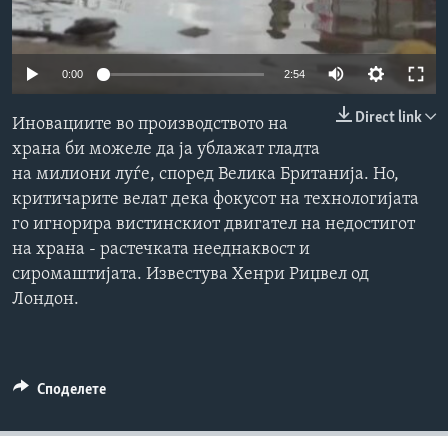
ИНТЕРВЈУА
Јазици
0:00
2:54
Direct link
Иновациите во производството на
храна би можеле да ја ублажат гладта
на милиони луѓе, според Велика Британија. Но,
критичарите велат дека фокусот на технологијата
го игнорира вистинскиот двигател на недостигот
на храна - растечката нееднаквост и
сиромаштијата. Известува Хенри Риџвел од
Лондон.
Споделете